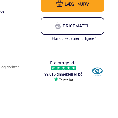
LÆG I KURV
lder
PRICEMATCH
Har du set varen billigere?
Fremragende
s og afgifter
99,015 anmeldelser på