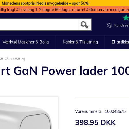
Månedens spotpris: Nedis myggefælde – spar 50%.
illig fragt // Levering 1-2 dage // 60 dages returret // God service med garan
Kundeser
Værktøj Maskiner & Bolig
Kabler & Tilslutning
El-artikle
SB-C/1 x USB-A)
rt GaN Power lader 10
Varenummer
100048675
398,95 DKK