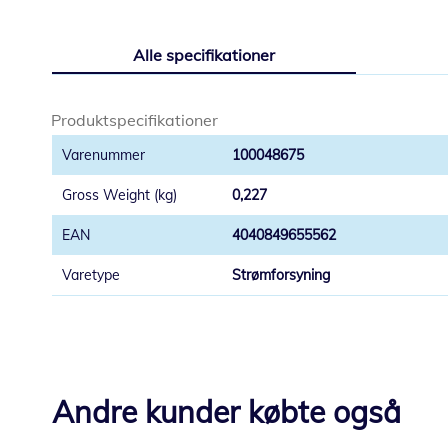
Gå
til
Alle specifikationer
starten
af
billedgalleriet
Produktspecifikationer
100048675
0,227
4040849655562
Strømforsyning
Andre kunder købte også