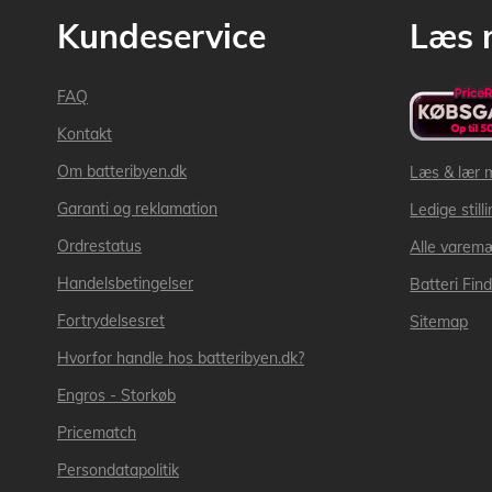
Kundeservice
Læs 
FAQ
Kontakt
Om batteribyen.dk
Læs & lær 
Garanti og reklamation
Ledige still
Ordrestatus
Alle varem
Handelsbetingelser
Batteri Fin
Fortrydelsesret
Sitemap
Hvorfor handle hos batteribyen.dk?
Engros - Storkøb
Pricematch
Persondatapolitik