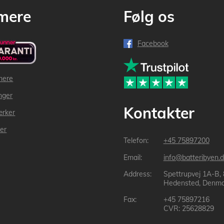
mere
Følg os
Facebook
mere
inger
Kontakter
ærker
der
+45 75897200
info@batteribyen.d
Spettrupvej 1A-B,
Hedensted, Denma
+45 75897216
CVR: 25628829