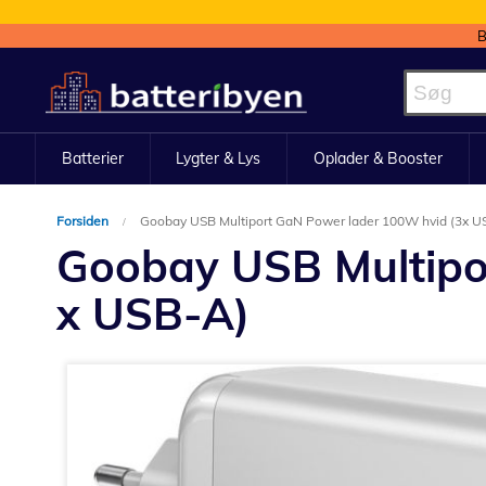
B
Skip
to
Content
Batterier
Lygter & Lys
Oplader & Booster
Forsiden
Goobay USB Multiport GaN Power lader 100W hvid (3x U
Goobay USB Multipo
x USB-A)
Gå
til
slutningen
af
billedgalleriet