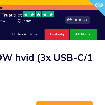
ti
Min indkøbskurv
Lave
0,00 DKK
vice
Konto
om
r
Elektronik tilbehør
Restsalg
Alt til elbil
0W hvid (3x USB-C/1