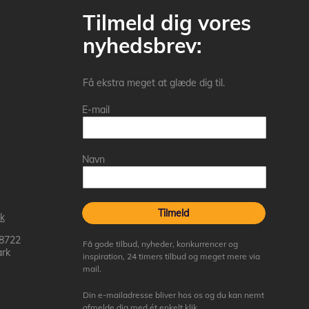
Tilmeld dig vores
nyhedsbrev:
Få ekstra meget at glæde dig til.
E-mail
Navn
Tilmeld
k
 8722
Få gode tilbud, nyheder, konkurrencer og
rk
inspiration, 24 timers tilbud og meget mere via
mail.
Din e-mailadresse bliver hos os og du kan nemt
afmelde dig med ét enkelt klik.