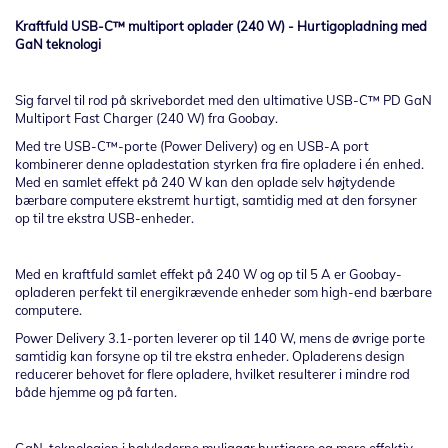
Kraftfuld USB-C™ multiport oplader (240 W) - Hurtigopladning med
GaN teknologi
Sig farvel til rod på skrivebordet med den ultimative USB-C™ PD GaN
Multiport Fast Charger (240 W) fra Goobay.
Med tre USB-C™-porte (Power Delivery) og en USB-A port
kombinerer denne opladestation styrken fra fire opladere i én enhed.
Med en samlet effekt på 240 W kan den oplade selv højtydende
bærbare computere ekstremt hurtigt, samtidig med at den forsyner
op til tre ekstra USB-enheder.
Med en kraftfuld samlet effekt på 240 W og op til 5 A er Goobay-
opladeren perfekt til energikrævende enheder som high-end bærbare
computere.
Power Delivery 3.1-porten leverer op til 140 W, mens de øvrige porte
samtidig kan forsyne op til tre ekstra enheder. Opladerens design
reducerer behovet for flere opladere, hvilket resulterer i mindre rod
både hjemme og på farten.