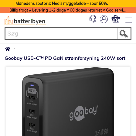
Månedens spotpris: Nedis myggefælde – spar 50%.
Billig fragt // Levering 1-2 dage // 60 dages returret // God service med garanti
Min indkøbs
Goobay USB-C™ PD GaN strømforsyning 240W sort
Gå
til
slutningen
af
billedgalleriet