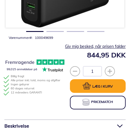
Gå
til
starten
af
billedgalleriet
Varenummer
100049699
Giv mig besked, når prisen falder
844,95 DKK
Fremragende
99,015 anmeldelser på
Billig fragt
Alle priser inkl. told, moms og afgifter
Ingen gebyrer
LÆG I KURV
60 dages returret
12 måneders GARANTI
PRICEMATCH
Beskrivelse