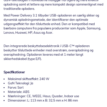
GaN-teknologien i halvlederne muliggør hurtigere og mere effektiv
opladning samt et lettere og mere kompakt design sammenlignet med
traditionelle opladere.
Med Power Delivery 3.1 tilbyder USB-opladeren en særlig sikker og
dynamisk opladningsmetode, der identificerer den optimale
udgangseffekt for den tilsluttede enhed. Den er kompatibel med
bærbare computere fra populære producenter som Apple, Samsung,
Lenovo, Huawei, HP, Asus og Acer.
Den integrerede beskyttelseselektronik i USB-C™ opladeren
beskytter tilsluttede enheder mod overstrøm, overopladning og
overophedning. Opladeren leveres med et 1 meter langt
sikkerhedskabel (type E/F).
Specifikationer
Maksimal skifteeffekt: 240 W
GaN Teknologi: Ja
Farve: Sort
Materiale: ABS
Mærkninger: CE, WEEE, Haus, Quader, Indoor use
Dimensioner: L: 113 mm x B: 32,5 mm x H: 86 mm