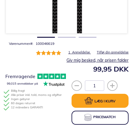
Gå
til
starten
af
billedgalleriet
Varenummer
100046619
Bedømmelse:
1
Anmeldelse
Tilføj din anmeldelse
100%
Giv mig besked, når prisen falder
99,95 DKK
Fremragende
99,015 anmeldelser på
Billig fragt
Alle priser inkl. told, moms og afgifter
Ingen gebyrer
LÆG I KURV
60 dages returret
12 måneders GARANTI
PRICEMATCH