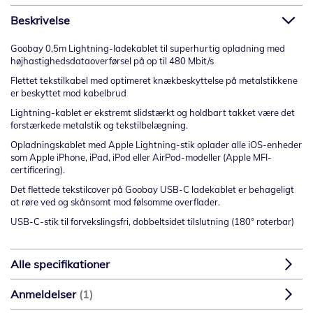
Beskrivelse
Goobay 0,5m Lightning-ladekablet til superhurtig opladning med
højhastighedsdataoverførsel på op til 480 Mbit/s
Flettet tekstilkabel med optimeret knækbeskyttelse på metalstikkene
er beskyttet mod kabelbrud
Lightning-kablet er ekstremt slidstærkt og holdbart takket være det
forstærkede metalstik og tekstilbelægning.
Opladningskablet med Apple Lightning-stik oplader alle iOS-enheder
som Apple iPhone, iPad, iPod eller AirPod-modeller (Apple MFI-
certificering).
Det flettede tekstilcover på Goobay USB-C ladekablet er behageligt
at røre ved og skånsomt mod følsomme overflader.
USB-C-stik til forvekslingsfri, dobbeltsidet tilslutning (180° roterbar)
Alle specifikationer
Anmeldelser
1