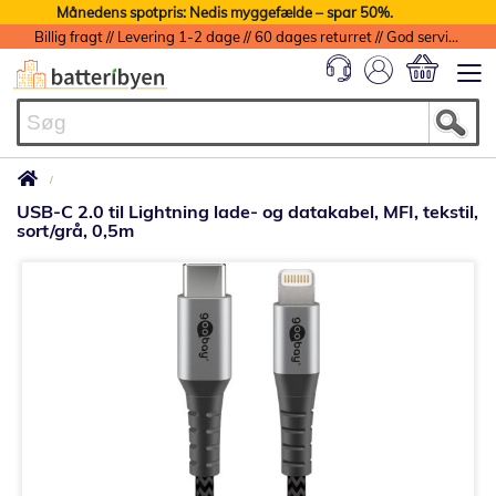
Månedens spotpris: Nedis myggefælde – spar 50%.
Billig fragt // Levering 1-2 dage // 60 dages returret // God service med garanti
Min indkøbs
USB-C 2.0 til Lightning lade- og datakabel, MFI, tekstil,
sort/grå, 0,5m
Gå
til
slutningen
af
billedgalleriet