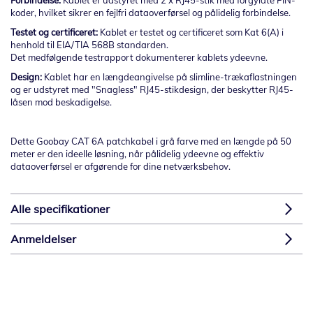
Forbindelse:
Kablet er udstyret med 2 x RJ45-stik med forgyldte PIN-
koder, hvilket sikrer en fejlfri dataoverførsel og pålidelig forbindelse.
Testet og certificeret:
Kablet er testet og certificeret som Kat 6(A) i
henhold til EIA/TIA 568B standarden.
Det medfølgende testrapport dokumenterer kablets ydeevne.
Design:
Kablet har en længdeangivelse på slimline-trækaflastningen
og er udstyret med "Snagless" RJ45-stikdesign, der beskytter RJ45-
låsen mod beskadigelse.
Dette Goobay CAT 6A patchkabel i grå farve med en længde på 50
meter er den ideelle løsning, når pålidelig ydeevne og effektiv
dataoverførsel er afgørende for dine netværksbehov.
Alle specifikationer
Anmeldelser