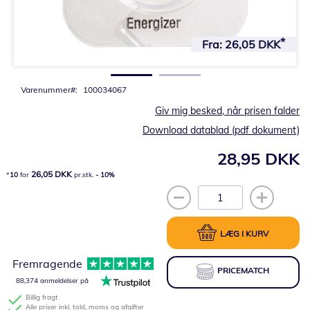
Gå
til
Fra:
26,05 DKK
starten
af
billedgalleriet
Varenummer
100034067
Giv mig besked, når prisen falder
Download datablad (pdf dokument)
28,95 DKK
26,05 DKK
10
for
pr.stk.
-
10
%
LÆG I KURV
Fremragende
PRICEMATCH
88,374 anmeldelser på
Billig fragt
Alle priser inkl. told, moms og afgifter