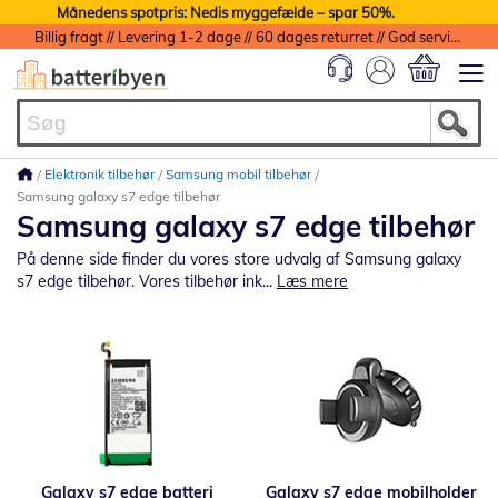
Månedens spotpris: Nedis myggefælde – spar 50%.
Billig fragt // Levering 1-2 dage // 60 dages returret // God service med garanti
Min indkøbs
Elektronik tilbehør
Samsung mobil tilbehør
Samsung galaxy s7 edge tilbehør
Samsung galaxy s7 edge tilbehør
På denne side finder du vores store udvalg af Samsung galaxy
s7 edge tilbehør. Vores tilbehør ink...
Læs mere
Galaxy s7 edge batteri
Galaxy s7 edge mobilholder