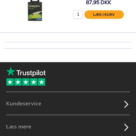
87,95 DKK
LÆG I KURV
Kundeservice
Læs mere