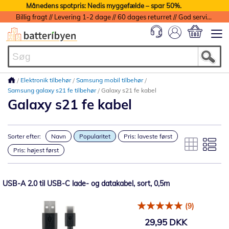
Månedens spotpris: Nedis myggefælde – spar 50%.
Billig fragt // Levering 1-2 dage // 60 dages returret // God service med garanti
Min indkøbs
Elektronik tilbehør
Samsung mobil tilbehør
Samsung galaxy s21 fe tilbehør
Galaxy s21 fe kabel
Galaxy s21 fe kabel
Sorter efter:
Navn
Popularitet
Pris: laveste først
Pris: højest først
USB-A 2.0 til USB-C lade- og datakabel, sort, 0,5m
(9)
29,95 DKK