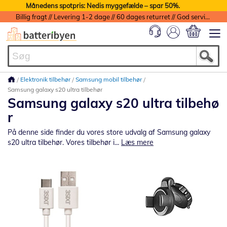
Månedens spotpris: Nedis myggefælde – spar 50%.
Billig fragt // Levering 1-2 dage // 60 dages returret // God service med garanti
Min indkøbs
Elektronik tilbehør
Samsung mobil tilbehør
Samsung galaxy s20 ultra tilbehør
Samsung galaxy s20 ultra tilbehø
r
På denne side finder du vores store udvalg af Samsung galaxy
s20 ultra tilbehør. Vores tilbehør i...
Læs mere