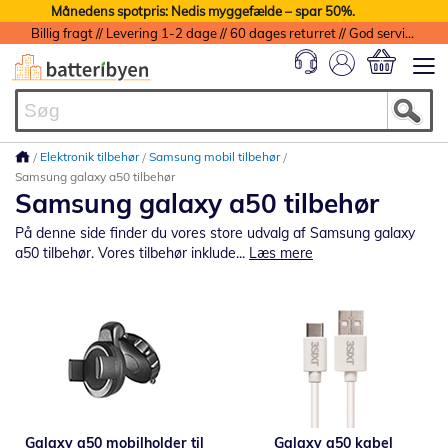
Månedens spotpris: Nedis myggefælde – spar 50%.
Billig fragt // Levering 1-2 dage // 60 dages returret // God service med garanti
Min indkøbs
Elektronik tilbehør
Samsung mobil tilbehør
Samsung galaxy a50 tilbehør
Samsung galaxy a50 tilbehør
På denne side finder du vores store udvalg af Samsung galaxy
a50 tilbehør. Vores tilbehør inklude...
Læs mere
Galaxy a50 mobilholder til
Galaxy a50 kabel