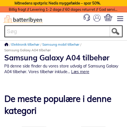
Månedens spotpris: Nedis myggefælde – spar 50%.
Billig fragt // Levering 1-2 dage // 60 dages returret // God service med garanti
Min indkøbs
Elektronik tilbehør
Samsung mobil tilbehør
Samsung Galaxy A04 tilbehør
Samsung Galaxy A04 tilbehør
På denne side finder du vores store udvalg af Samsung Galaxy
A04 tilbehør. Vores tilbehør inklude...
Læs mere
De meste populære i denne
kategori