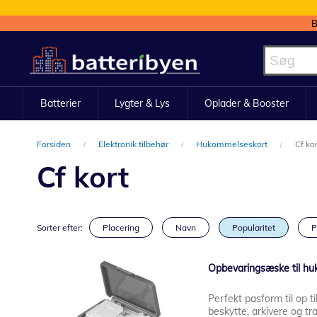
B
Skip
to
Content
Batterier
Lygter & Lys
Oplader & Booster
Forsiden
Elektronik tilbehør
Hukommelseskort
Cf kor
Cf kort
Sorter efter:
Placering
Navn
Popularitet
P
Opbevaringsæske til hu
Perfekt pasform til op t
beskytte, arkivere og t