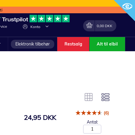
ti
Min indkøbskurv
Lave
0,00 DKK
vice
Konto
om
r
Elektronik tilbehør
Restsalg
Alt til elbil
(6)
24,95 DKK
Antal: