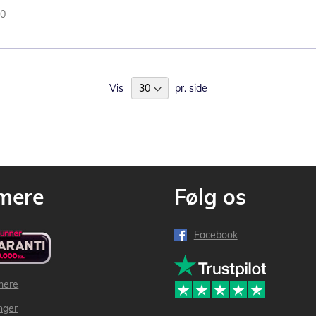
40
Vis
pr. side
mere
Følg os
Facebook
mere
inger