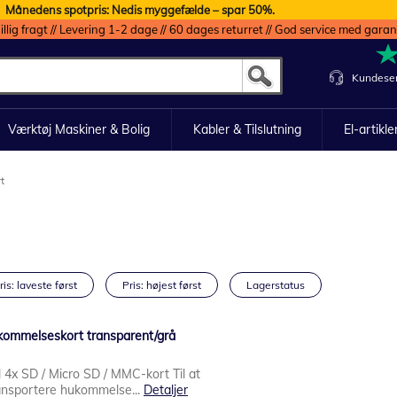
Månedens spotpris: Nedis myggefælde – spar 50%.
illig fragt // Levering 1-2 dage // 60 dages returret // God service med garan
Kundeser
Værktøj Maskiner & Bolig
Kabler & Tilslutning
El-artikle
t
ris: laveste først
Pris: højest først
Lagerstatus
kommelseskort transparent/grå
il 4x SD / Micro SD / MMC-kort Til at
ransportere hukommelse...
Detaljer