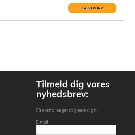
LÆG I KURV
Tilmeld dig vores
nyhedsbrev:
Få ekstra meget at glæde dig til.
E-mail