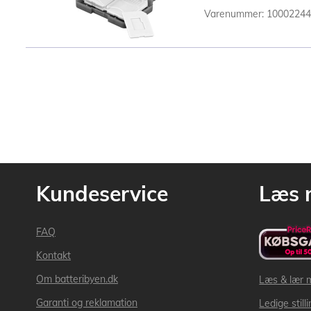
Varenummer: 1000224
Kundeservice
Læs 
FAQ
Kontakt
Om batteribyen.dk
Læs & lær 
Garanti og reklamation
Ledige still