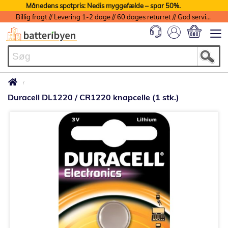
Månedens spotpris: Nedis myggefælde – spar 50%.
Billig fragt // Levering 1-2 dage // 60 dages returret // God service med garanti
Min indkøbs
Duracell DL1220 / CR1220 knapcelle (1 stk.)
Gå
til
slutningen
af
billedgalleriet