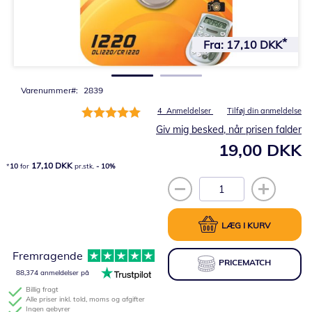
Gå
til
Fra:
17,10 DKK
starten
af
billedgalleriet
Varenummer
2839
Bedømmelse:
4
Anmeldelser
Tilføj din anmeldelse
100%
Giv mig besked, når prisen falder
19,00 DKK
17,10 DKK
10
for
pr.stk.
-
10
%
LÆG I KURV
Fremragende
PRICEMATCH
88,374 anmeldelser på
Billig fragt
Alle priser inkl. told, moms og afgifter
Ingen gebyrer