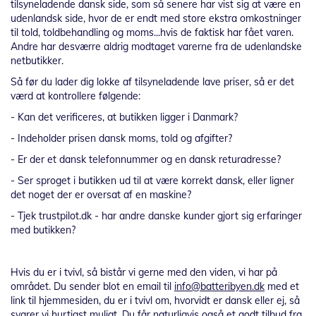
tilsyneladende dansk side, som så senere har vist sig at være en
udenlandsk side, hvor de er endt med store ekstra omkostninger
til told, toldbehandling og moms...hvis de faktisk har fået varen.
Andre har desværre aldrig modtaget varerne fra de udenlandske
netbutikker.
Så før du lader dig lokke af tilsyneladende lave priser, så er det
værd at kontrollere følgende:
- Kan det verificeres, at butikken ligger i Danmark?
- Indeholder prisen dansk moms, told og afgifter?
- Er der et dansk telefonnummer og en dansk returadresse?
- Ser sproget i butikken ud til at være korrekt dansk, eller ligner
det noget der er oversat af en maskine?
- Tjek trustpilot.dk - har andre danske kunder gjort sig erfaringer
med butikken?
Hvis du er i tvivl, så bistår vi gerne med den viden, vi har på
området. Du sender blot en email til
info@batteribyen.dk
med et
link til hjemmesiden, du er i tvivl om, hvorvidt er dansk eller ej, så
svarer vi hurtigst muligt. Du får naturligvis også et godt tilbud fra