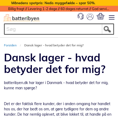
Månedens spotpris: Nedis myggefælde – spar 50%.
Billig fragt // Levering 1-2 dage // 60 dages returret // God service med garanti
Min indkøbs
Forsiden
Dansk lager - hvad betyder det for mig?
Dansk lager - hvad
betyder det for mig?
batteribyen.dk har lager i Danmark - hvad betyder det for mig,
kunne man spørge?
Det er der faktisk flere kunder, der i anden omgang har handlet
hos os, der har bedt os om, at gøre tydligere for dem og andre
kunder. De har nemlig oplevet, at blive lokket til, at handle på en