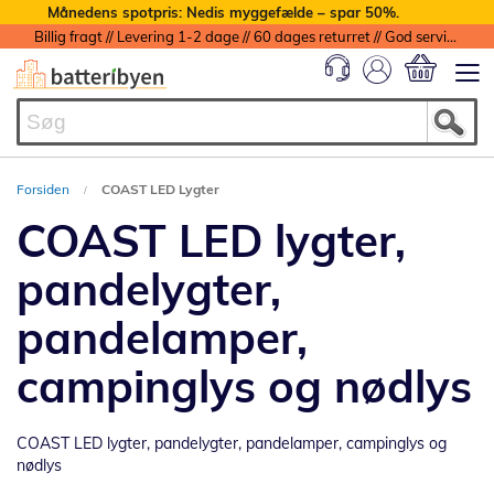
Månedens spotpris: Nedis myggefælde – spar 50%.
Billig fragt // Levering 1-2 dage // 60 dages returret // God service med garanti
Min indkøbs
Forsiden
COAST LED Lygter
COAST LED lygter,
pandelygter,
pandelamper,
campinglys og nødlys
COAST LED lygter, pandelygter, pandelamper, campinglys og
nødlys