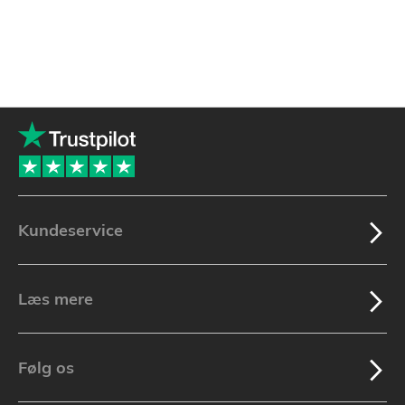
Kundeservice
Læs mere
Følg os