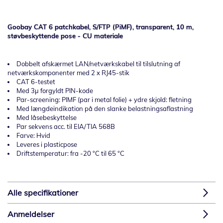
Goobay CAT 6 patchkabel, S/FTP (PiMF), transparent, 10 m,
støvbeskyttende pose - CU materiale
Dobbelt afskærmet LAN/netværkskabel til tilslutning af
netværkskomponenter med 2 x RJ45-stik
CAT 6-testet
Med 3μ forgyldt PIN-kode
Par-screening: PIMF (par i metal folie) + ydre skjold: fletning
Med længdeindikation på den slanke belastningsaflastning
Med låsebeskyttelse
Par sekvens acc. til EIA/TIA 568B
Farve: Hvid
Leveres i plasticpose
Driftstemperatur: fra -20 °C til 65 °C
Alle specifikationer
Anmeldelser