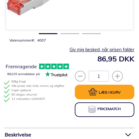
Gå
til
starten
af
billedgalleriet
Varenummer
4007
Giv mig besked, når prisen falder
86,95 DKK
Fremragende
99,015 anmeldelser på
Billig fragt
Alle priser inkl. told, moms og afgifter
Ingen gebyrer
LÆG I KURV
60 dages returret
12 måneders GARANTI
PRICEMATCH
Beskrivelse