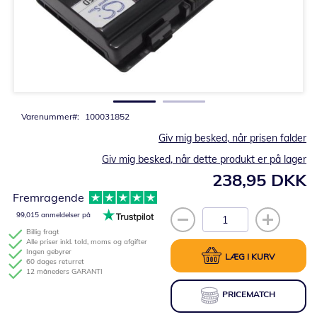
Gå
til
starten
af
billedgalleriet
Varenummer
100031852
Giv mig besked, når prisen falder
Giv mig besked, når dette produkt er på lager
238,95 DKK
Fremragende
99,015 anmeldelser på
Billig fragt
Alle priser inkl. told, moms og afgifter
Ingen gebyrer
LÆG I KURV
60 dages returret
12 måneders GARANTI
PRICEMATCH