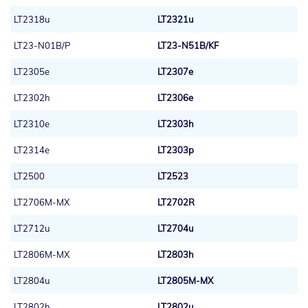
LT2318u
LT2321u
LT23-N01B/P
LT23-N51B/KF
LT2305e
LT2307e
LT2302h
LT2306e
LT2310e
LT2303h
LT2314e
LT2303p
LT2500
LT2523
LT2706M-MX
LT2702R
LT2712u
LT2704u
LT2806M-MX
LT2803h
LT2804u
LT2805M-MX
LT2802h
LT2802u