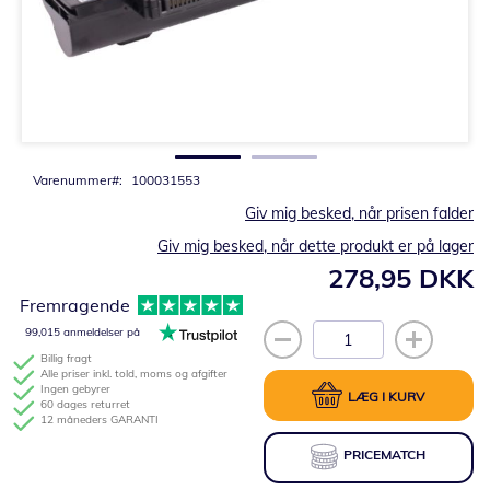
Gå
til
starten
af
billedgalleriet
Varenummer
100031553
Giv mig besked, når prisen falder
Giv mig besked, når dette produkt er på lager
278,95 DKK
Fremragende
99,015 anmeldelser på
Billig fragt
Alle priser inkl. told, moms og afgifter
Ingen gebyrer
LÆG I KURV
60 dages returret
12 måneders GARANTI
PRICEMATCH