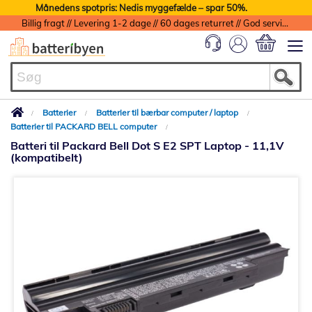
Månedens spotpris: Nedis myggefælde – spar 50%.
Billig fragt // Levering 1-2 dage // 60 dages returret // God service med garanti
Min indkøbs
Batterier
Batterier til bærbar computer / laptop
Batterier til PACKARD BELL computer
Batteri til Packard Bell Dot S E2 SPT Laptop - 11,1V
(kompatibelt)
Gå
til
slutningen
af
billedgalleriet