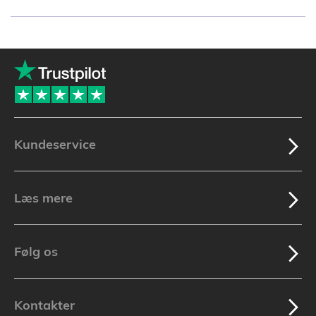
læser
i
øjeblikket
side
Kundeservice
Læs mere
Følg os
Kontakter