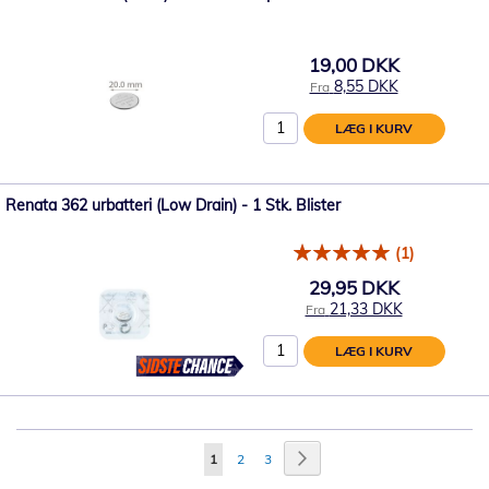
19,00 DKK
8,55 DKK
Fra
LÆG I KURV
Renata 362 urbatteri (Low Drain) - 1 Stk. Blister
(1)
29,95 DKK
21,33 DKK
Fra
LÆG I KURV
Side
Side
Videre
Du
Side
Side
1
2
3