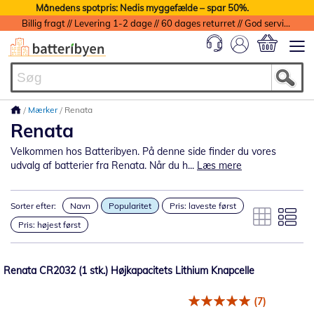
Månedens spotpris: Nedis myggefælde – spar 50%.
Billig fragt // Levering 1-2 dage // 60 dages returret // God service med garanti
Min indkøbs
Mærker
Renata
Renata
Velkommen hos Batteribyen. På denne side finder du vores
udvalg af batterier fra Renata. Når du h...
Læs mere
Sorter efter:
Navn
Popularitet
Pris: laveste først
Pris: højest først
Renata CR2032 (1 stk.) Højkapacitets Lithium Knapcelle
(7)