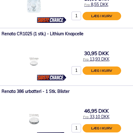
8,55 DKK
Fra
LÆG I KURV
Renata CR1025 (1 stk.) - Lithium Knapcelle
30,95 DKK
13,93 DKK
Fra
LÆG I KURV
Renata 386 urbatteri - 1 Stk. Blister
46,95 DKK
33,10 DKK
Fra
LÆG I KURV