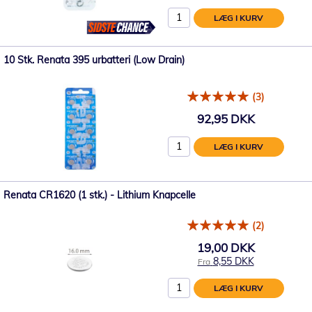
LÆG I KURV
10 Stk. Renata 395 urbatteri (Low Drain)
(3)
92,95 DKK
LÆG I KURV
Renata CR1620 (1 stk.) - Lithium Knapcelle
(2)
19,00 DKK
8,55 DKK
Fra
LÆG I KURV