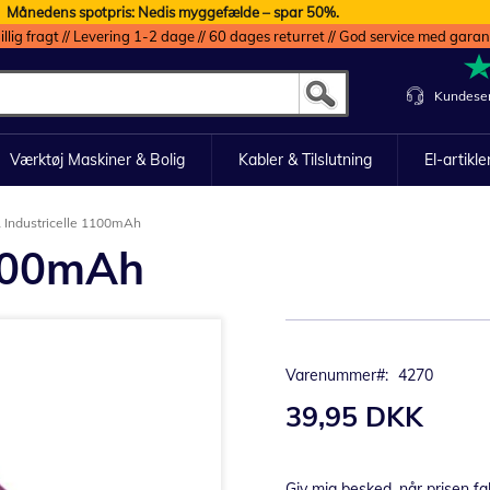
Månedens spotpris: Nedis myggefælde – spar 50%.
illig fragt // Levering 1-2 dage // 60 dages returret // God service med garan
Kundeser
Værktøj Maskiner & Bolig
Kabler & Tilslutning
El-artikle
 Industricelle 1100mAh
1100mAh
Varenummer
4270
39,95 DKK
Giv mig besked, når prisen fa