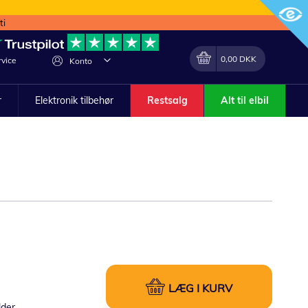
ti
Min indkøbskurv
Lave
0,00 DKK
vice
Konto
om
r
Elektronik tilbehør
Restsalg
Alt til elbil
LÆG I KURV
lder