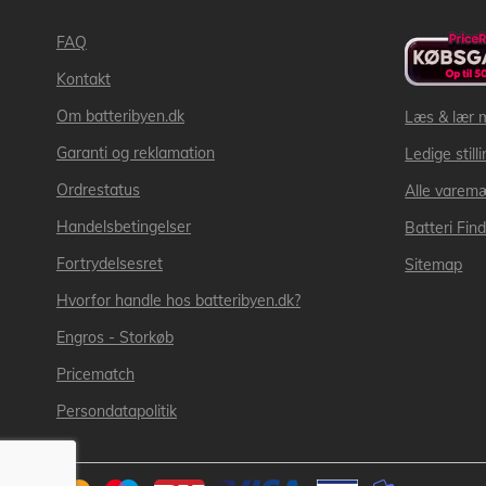
FAQ
Kontakt
Om batteribyen.dk
Læs & lær 
Garanti og reklamation
Ledige still
Ordrestatus
Alle varem
Handelsbetingelser
Batteri Fin
Fortrydelsesret
Sitemap
Hvorfor handle hos batteribyen.dk?
Engros - Storkøb
Pricematch
Persondatapolitik