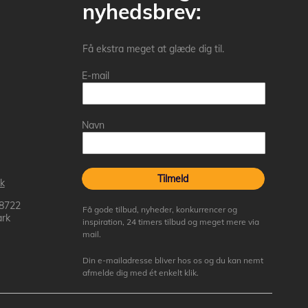
nyhedsbrev:
Få ekstra meget at glæde dig til.
E-mail
Navn
Tilmeld
k
 8722
Få gode tilbud, nyheder, konkurrencer og
rk
inspiration, 24 timers tilbud og meget mere via
mail.
Din e-mailadresse bliver hos os og du kan nemt
afmelde dig med ét enkelt klik.