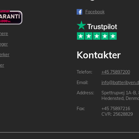
Facebook
mere
inger
Kontakter
ærker
der
+45 75897200
info@batteribyen.d
Spettrupvej 1A-B,
Hedensted, Denma
+45 75897216
CVR: 25628829