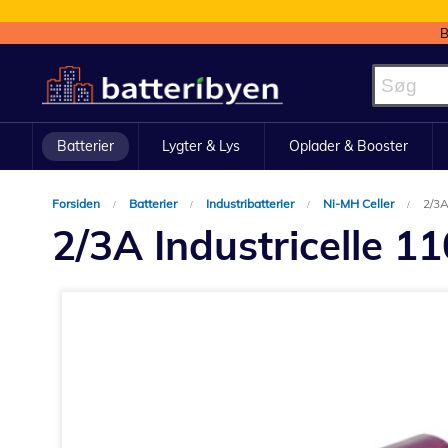
B
Skip
to
Content
Batterier
Lygter & Lys
Oplader & Booster
Forsiden
Batterier
Industribatterier
Ni-MH Celler
2/3A
2/3A Industricelle 
Gå
til
slutningen
af
billedgalleriet