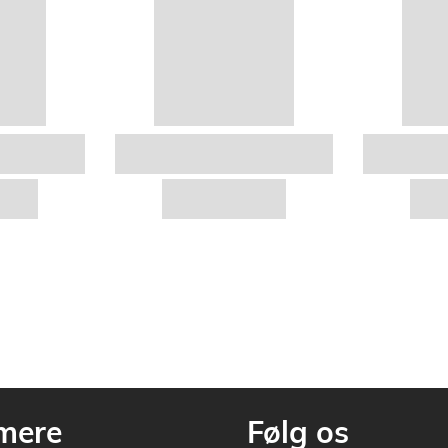
mere
Følg os