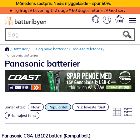
Månedens spotpris: Nedis myggefælde – spar 50%.
Billig fragt // Levering 1-2 dage // 60 dages returret // God service med garanti
Min indkøbs
Batterier
Hus og have batterier
Trådløse telefoner
Panasonic batterier
Panasonic batterier
Sorter efter:
Navn
Popularitet
Pris: laveste først
Pris: højest først
Panasonic CGA-LB102 batteri (Kompatibelt)