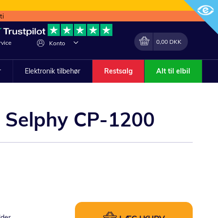
ti
Min indkøbskurv
Lave
0,00 DKK
vice
Konto
om
r
Elektronik tilbehør
Restsalg
Alt til elbil
0, Selphy CP-1200
lder