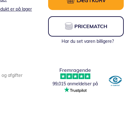
LÆG I KURV
dukt er på lager
PRICEMATCH
Har du set varen billigere?
Fremragende
s og afgifter
99,015 anmeldelser på