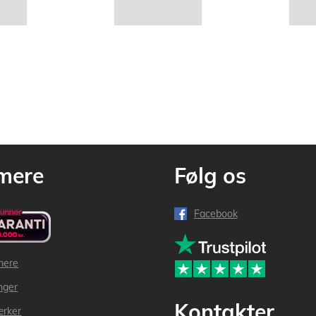
mere
Følg os
Facebook
mere
inger
Kontakter
ærker