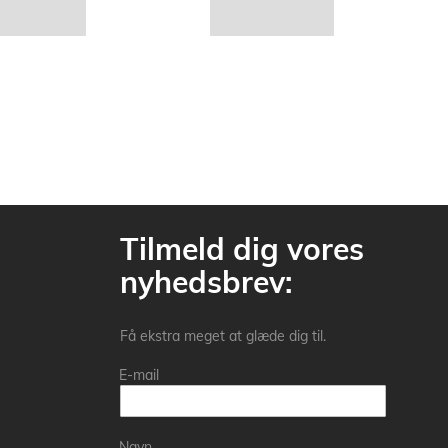
Tilmeld dig vores
nyhedsbrev:
Få ekstra meget at glæde dig til.
E-mail
Navn