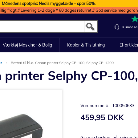
Månedens spotpris: Nedis myggefælde – spar 50%.
illig fragt // Levering 1-2 dage // 60 dages returret // God service med garan
Kundeser
Værktøj Maskiner & Bolig
Kabler & Tilslutning
El-artikle
er
Batteri til bl.a. Canon printer Selphy CP-100, Selphy CP-1200
non printer Selphy CP-10
Varenummer
100050633
459,95 DKK
Giv mig besked, når prisen fa