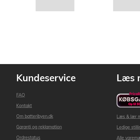
Kundeservice
Læs 
FAQ
Kontakt
Om batteribyen.dk
Læs & lær 
Garanti og reklamation
Ledige still
Ordrestatus
Alle varem