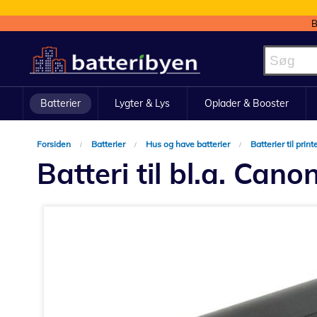
B
Skip
to
Content
Batterier
Lygter & Lys
Oplader & Booster
Forsiden
Batterier
Hus og have batterier
Batterier til print
Batteri til bl.a. Ca
Gå
til
slutningen
af
billedgalleriet