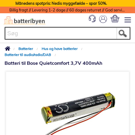
Månedens spotpris: Nedis myggefælde – spar 50%.
Billig fragt // Levering 1-2 dage // 60 dages returret // God service med garanti
Min indkøbs
Batterier
Hus og have batterier
Batterier til audio/radio/DAB
Batteri til Bose Quietcomfort 3,7V 400mAh
Gå
til
slutningen
af
billedgalleriet