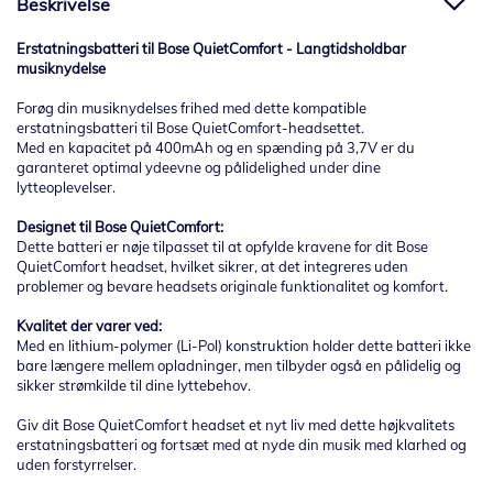
Beskrivelse
Erstatningsbatteri til Bose QuietComfort - Langtidsholdbar
musiknydelse
Forøg din musiknydelses frihed med dette kompatible
erstatningsbatteri til Bose QuietComfort-headsettet.
Med en kapacitet på 400mAh og en spænding på 3,7V er du
garanteret optimal ydeevne og pålidelighed under dine
lytteoplevelser.
Designet til Bose QuietComfort:
Dette batteri er nøje tilpasset til at opfylde kravene for dit Bose
QuietComfort headset, hvilket sikrer, at det integreres uden
problemer og bevare headsets originale funktionalitet og komfort.
Kvalitet der varer ved:
Med en lithium-polymer (Li-Pol) konstruktion holder dette batteri ikke
bare længere mellem opladninger, men tilbyder også en pålidelig og
sikker strømkilde til dine lyttebehov.
Giv dit Bose QuietComfort headset et nyt liv med dette højkvalitets
erstatningsbatteri og fortsæt med at nyde din musik med klarhed og
uden forstyrrelser.