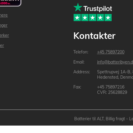
mere
inger
Kontakter
ærker
der
+45 75897200
info@batteribyen.d
Spettrupvej 1A-B,
Hedensted, Denma
+45 75897216
CVR: 25628829
Batterier til ALT, Billig fragt 