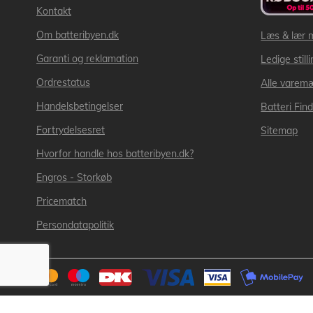
Kontakt
Om batteribyen.dk
Læs & lær 
Garanti og reklamation
Ledige still
Ordrestatus
Alle varem
Handelsbetingelser
Batteri Fin
Fortrydelsesret
Sitemap
Hvorfor handle hos batteribyen.dk?
Engros - Storkøb
Pricematch
Persondatapolitik