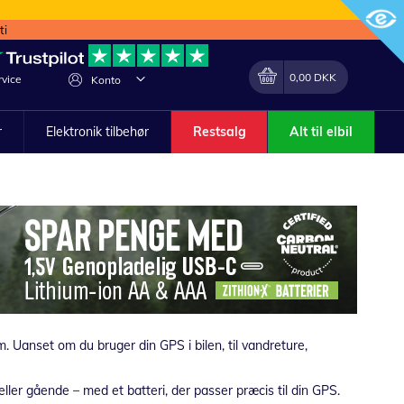
ti
Min indkøbskurv
Lave
0,00 DKK
vice
Konto
om
r
Elektronik tilbehør
Restsalg
Alt til elbil
 Uanset om du bruger din GPS i bilen, til vandreture,
 eller gående – med et batteri, der passer præcis til din GPS.