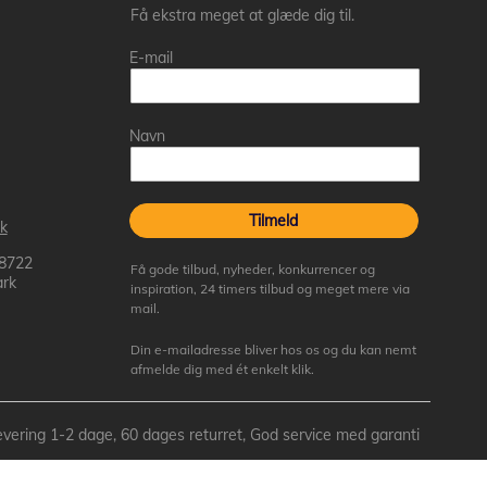
Få ekstra meget at glæde dig til.
E-mail
Navn
Tilmeld
k
 8722
Få gode tilbud, nyheder, konkurrencer og
rk
inspiration, 24 timers tilbud og meget mere via
mail.
Din e-mailadresse bliver hos os og du kan nemt
afmelde dig med ét enkelt klik.
- Levering 1-2 dage, 60 dages returret, God service med garanti