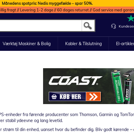
Månedens spotpris: Nedis myggefælde – spar 50%.
illig fragt // Levering 1-2 dage // 60 dages returret // God service med garan
Kundeser
Værktøj Maskiner & Bolig
Kabler & Tilslutning
El-artikle
il GPS-enheder fra førende producenter som Thomson, Garmin og TomTom.
krer stabil ydeevne og lang levetid.
er strøm til din enhed, uanset hvor du befinder dig. Bliv godt kørende –