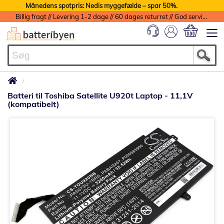
Månedens spotpris: Nedis myggefælde – spar 50%.
Billig fragt // Levering 1-2 dage // 60 dages returret // God service med garanti
Min indkøbs
Batteri til Toshiba Satellite U920t Laptop - 11,1V
(kompatibelt)
Gå
til
slutningen
af
billedgalleriet