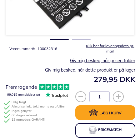
Gå
til
starten
af
billedgalleriet
Klik her for leveringsdato pr.
Varenummer
100032816
mail
Giv mig besked, når prisen falder
Giv mig besked, når dette produkt er på lager
279,95 DKK
Fremragende
99,015 anmeldelser på
Billig fragt
Alle priser inkl. told, moms og afgifter
Ingen gebyrer
LÆG I KURV
60 dages returret
12 måneders GARANTI
PRICEMATCH