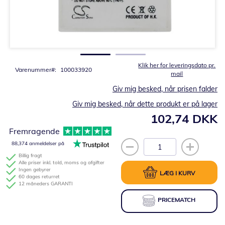
Gå
til
starten
af
billedgalleriet
Klik her for leveringsdato pr.
Varenummer
100033920
mail
Giv mig besked, når prisen falder
Giv mig besked, når dette produkt er på lager
102,74 DKK
Fremragende
88,374 anmeldelser på
Billig fragt
Alle priser inkl. told, moms og afgifter
Ingen gebyrer
LÆG I KURV
60 dages returret
12 måneders GARANTI
PRICEMATCH