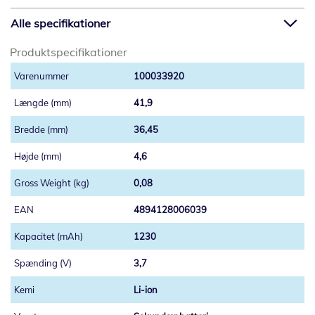
Alle specifikationer
Produktspecifikationer
100033920
41,9
36,45
4,6
0,08
4894128006039
1230
3,7
Li-ion