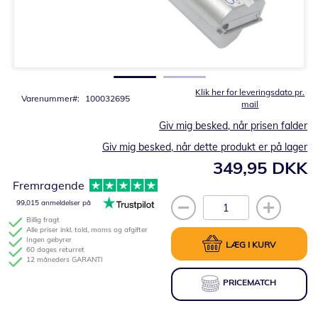
Gå
til
starten
af
billedgalleriet
Klik her for leveringsdato pr.
Varenummer
100032695
mail
Giv mig besked, når prisen falder
Giv mig besked, når dette produkt er på lager
349,95 DKK
Fremragende
99,015 anmeldelser på
Billig fragt
Alle priser inkl. told, moms og afgifter
Ingen gebyrer
LÆG I KURV
60 dages returret
12 måneders GARANTI
PRICEMATCH