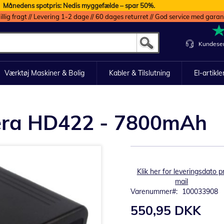
Månedens spotpris: Nedis myggefælde – spar 50%.
illig fragt // Levering 1-2 dage // 60 dages returret // God service med garan
Kundeser
Værktøj Maskiner & Bolig
Kabler & Tilslutning
El-artikle
mera HD422 - 7800mAh
Klik her for leveringsdato pr
mail
Varenummer
100033908
550,95 DKK