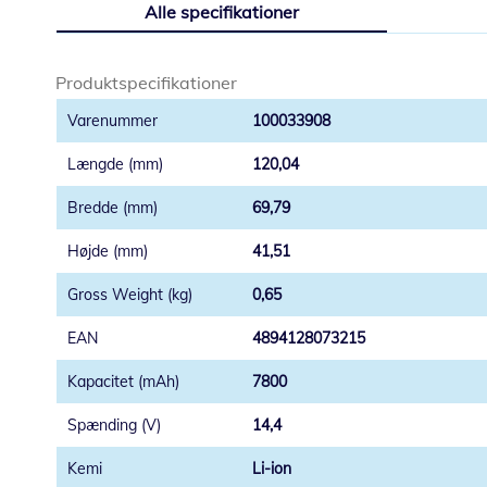
Alle specifikationer
starten
af
billedgalleriet
Produktspecifikationer
100033908
120,04
69,79
41,51
0,65
4894128073215
7800
14,4
Li-ion