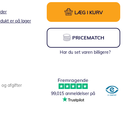
lder
LÆG I KURV
dukt er på lager
PRICEMATCH
Har du set varen billigere?
Fremragende
s og afgifter
99,015 anmeldelser på