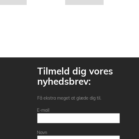
Tilmeld dig vores
nyhedsbrev:
Få ekstra meget at glæde dig til.
E-mail
Navn