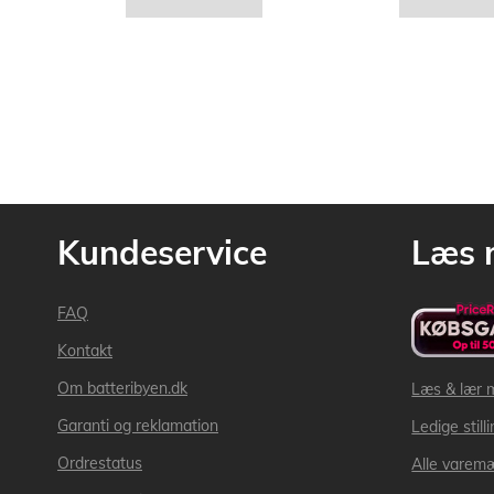
Kundeservice
Læs 
FAQ
Kontakt
Om batteribyen.dk
Læs & lær 
Garanti og reklamation
Ledige still
Ordrestatus
Alle varem