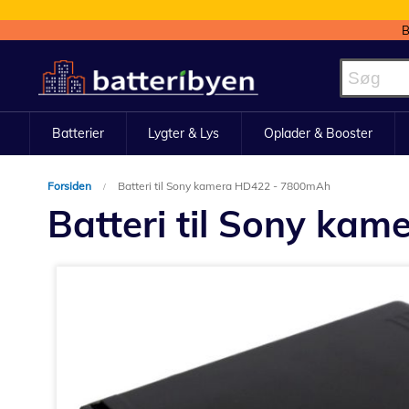
B
Skip
to
Content
Batterier
Lygter & Lys
Oplader & Booster
Forsiden
Batteri til Sony kamera HD422 - 7800mAh
Batteri til Sony ka
Gå
til
slutningen
af
billedgalleriet