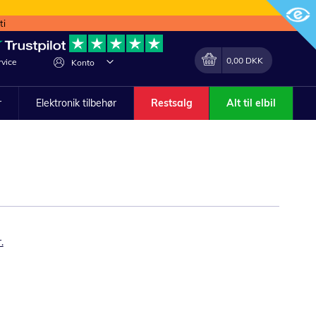
ti
Min indkøbskurv
Lave
0,00 DKK
vice
Konto
om
r
Elektronik tilbehør
Restsalg
Alt til elbil
.