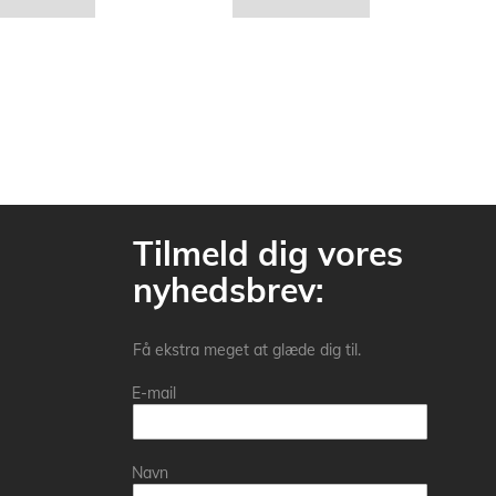
Tilmeld dig vores
nyhedsbrev:
Få ekstra meget at glæde dig til.
E-mail
Navn