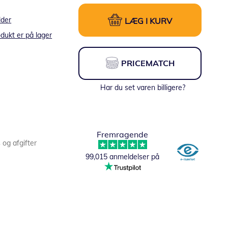
lder
LÆG I KURV
dukt er på lager
PRICEMATCH
Har du set varen billigere?
Fremragende
s og afgifter
99,015 anmeldelser på