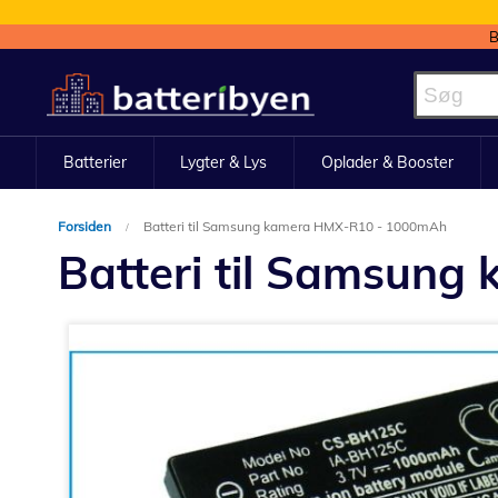
B
Skip
to
Content
Batterier
Lygter & Lys
Oplader & Booster
Forsiden
Batteri til Samsung kamera HMX-R10 - 1000mAh
Batteri til Samsun
Gå
til
slutningen
af
billedgalleriet