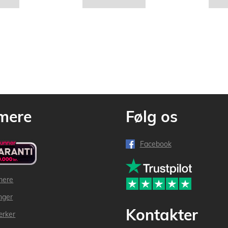
mere
Følg os
Facebook
mere
inger
Kontakter
ærker