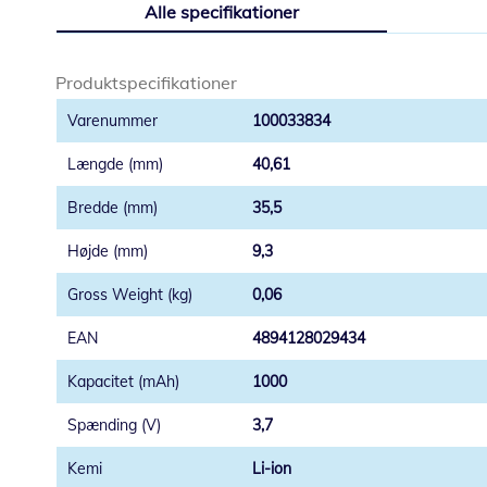
Alle specifikationer
starten
af
billedgalleriet
Produktspecifikationer
100033834
40,61
35,5
9,3
0,06
4894128029434
1000
3,7
Li-ion