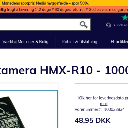
Månedens spotpris: Nedis myggefælde – spar 50%.
illig fragt // Levering 1-2 dage // 60 dages returret // God service med garan
Kundeser
Værktøj Maskiner & Bolig
Kabler & Tilslutning
El-artikle
g kamera HMX-R10 - 10
Klik her for leveringsdato pr
mail
Varenummer
100033834
48,95 DKK