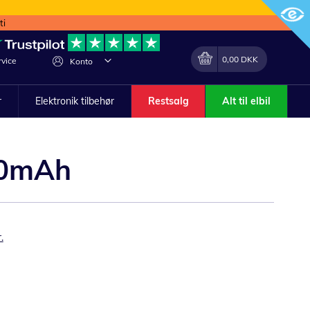
ti
Min indkøbskurv
Lave
0,00 DKK
vice
Konto
om
r
Elektronik tilbehør
Restsalg
Alt til elbil
00mAh
.