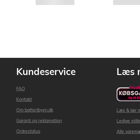
Kundeservice
Læs 
FAQ
Kontakt
Om batteribyen.dk
Læs & lær 
Garanti og reklamation
Ledige still
Ordrestatus
Alle varem