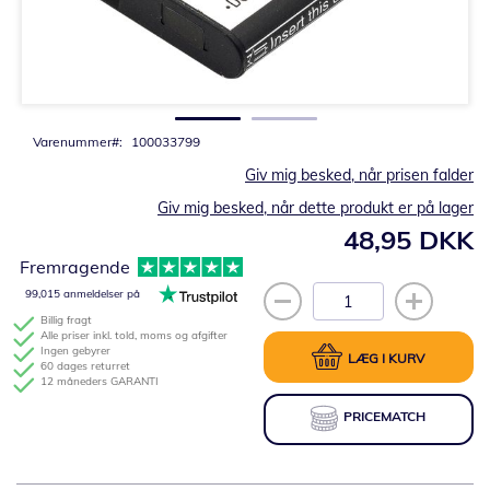
Gå
til
starten
af
billedgalleriet
Varenummer
100033799
Giv mig besked, når prisen falder
Giv mig besked, når dette produkt er på lager
48,95 DKK
Fremragende
99,015 anmeldelser på
Billig fragt
Alle priser inkl. told, moms og afgifter
Ingen gebyrer
LÆG I KURV
60 dages returret
12 måneders GARANTI
PRICEMATCH