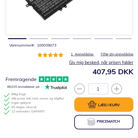
Gå
til
starten
af
billedgalleriet
Varenummer
100039073
Bedømmelse:
1
Anmeldelse
Tilføj din anmeldelse
100%
Giv mig besked, når prisen falder
407,95 DKK
Fremragende
99,015 anmeldelser på
Billig fragt
Alle priser inkl. told, moms og afgifter
Ingen gebyrer
LÆG I KURV
60 dages returret
12 måneders GARANTI
PRICEMATCH