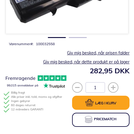
Gå
til
starten
af
billedgalleriet
Varenummer
100032558
Giv mig besked, når prisen falder
Giv mig besked, når dette produkt er på lager
282,95 DKK
Fremragende
99,015 anmeldelser på
Billig fragt
Alle priser inkl. told, moms og afgifter
Ingen gebyrer
LÆG I KURV
60 dages returret
12 måneders GARANTI
PRICEMATCH