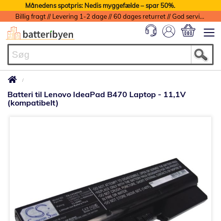
Månedens spotpris: Nedis myggefælde – spar 50%.
Billig fragt // Levering 1-2 dage // 60 dages returret // God service med garanti
Min indkøbs
Batteri til Lenovo IdeaPad B470 Laptop - 11,1V
(kompatibelt)
Gå
til
slutningen
af
billedgalleriet