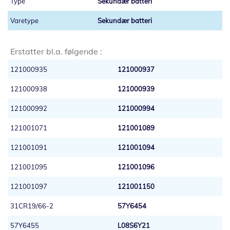
Sekundær batteri
Sekundær batteri
Erstatter bl.a. følgende :
121000935
121000937
121000938
121000939
121000992
121000994
121001071
121001089
121001091
121001094
121001095
121001096
121001097
121001150
31CR19/66-2
57Y6454
57Y6455
L08S6Y21