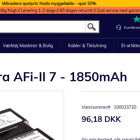
Månedens spotpris: Nedis myggefælde – spar 50%.
illig fragt // Levering 1-2 dage // 60 dages returret // God service med garan
Kundeser
Værktøj Maskiner & Bolig
Kabler & Tilslutning
El-artikle
era AFi-II 7 - 1850mAh
Varenummer
100033720
96,18 DKK
Giv mig besked, når prisen fa