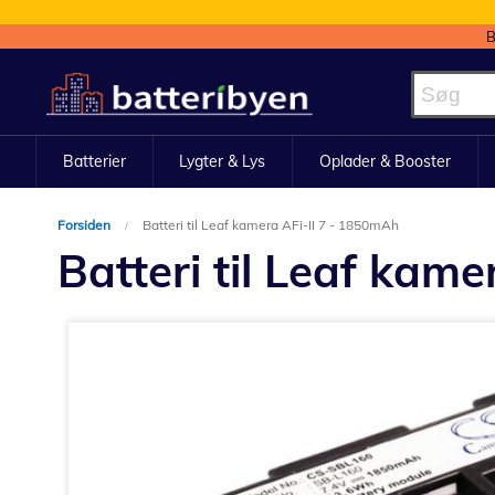
B
Skip
to
Content
Batterier
Lygter & Lys
Oplader & Booster
Forsiden
Batteri til Leaf kamera AFi-II 7 - 1850mAh
Batteri til Leaf kam
Gå
til
slutningen
af
billedgalleriet