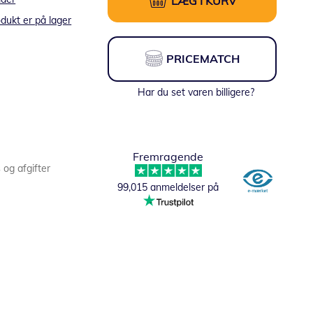
LÆG I KURV
dukt er på lager
PRICEMATCH
Har du set varen billigere?
Fremragende
s og afgifter
99,015 anmeldelser på