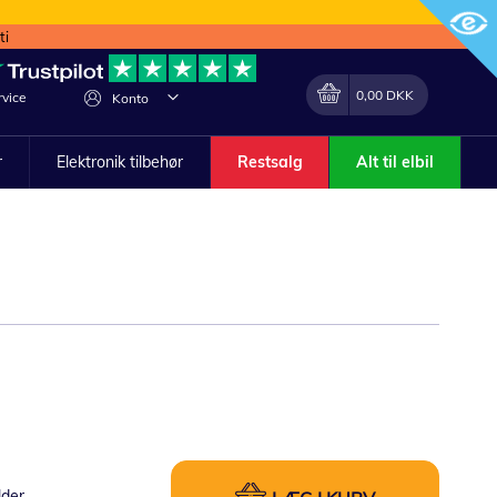
ti
Min indkøbskurv
Lave
0,00 DKK
vice
Konto
om
r
Elektronik tilbehør
Restsalg
Alt til elbil
lder