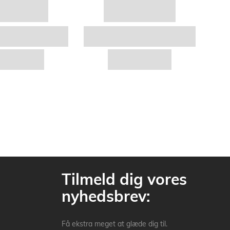
Tilmeld dig vores
nyhedsbrev:
Få ekstra meget at glæde dig til.