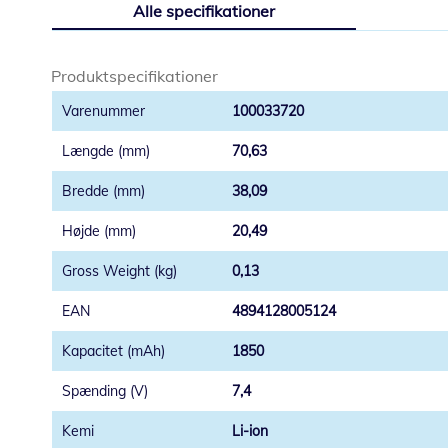
Alle specifikationer
starten
af
billedgalleriet
Produktspecifikationer
100033720
70,63
38,09
20,49
0,13
4894128005124
1850
7,4
Li-ion