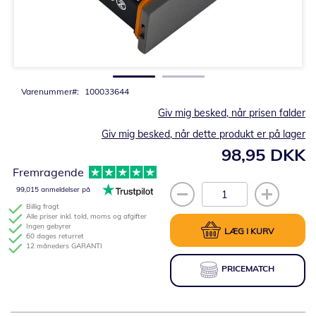
Gå
til
starten
af
billedgalleriet
Varenummer
100033644
Giv mig besked, når prisen falder
Giv mig besked, når dette produkt er på lager
98,95 DKK
Fremragende
99,015 anmeldelser på
Billig fragt
Alle priser inkl. told, moms og afgifter
Ingen gebyrer
LÆG I KURV
60 dages returret
12 måneders GARANTI
PRICEMATCH