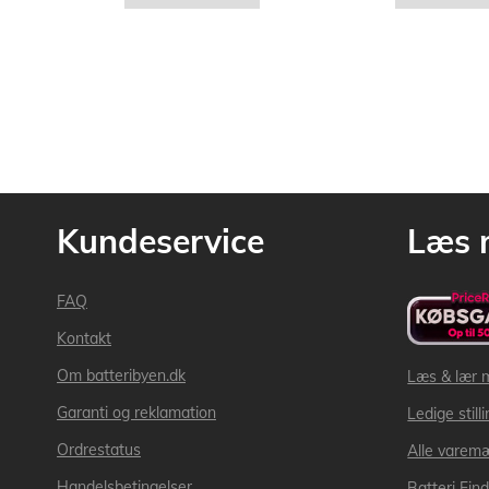
Kundeservice
Læs 
FAQ
Kontakt
Om batteribyen.dk
Læs & lær 
Garanti og reklamation
Ledige still
Ordrestatus
Alle varem
Handelsbetingelser
Batteri Fin