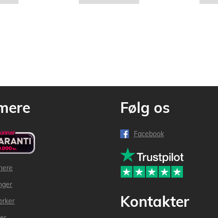
mere
Følg os
Facebook
mere
inger
Kontakter
ærker
der