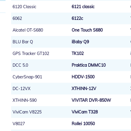
6120 Classic
6121 classic
6062
6122c
Alcatel OT-S680
One Touch S680
BLU Bar Q
iBaby Q9
GPS Tracker GT102
TK102
DCC 5.0
Praktica DMMC10
CyberSnap-901
HDDV-1500
DC-12VX
XTHINN-12V
XTHINN-590
VIVITAR DVR-850W
ViviCam V8225
ViviCam T328
V8027
Rollei 10050