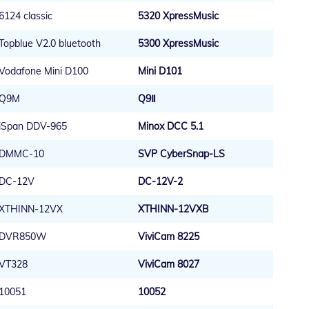
6124 classic
5320 XpressMusic
Topblue V2.0 bluetooth
5300 XpressMusic
Vodafone Mini D100
Mini D101
Q9M
Q9Ⅱ
iSpan DDV-965
Minox DCC 5.1
DMMC-10
SVP CyberSnap-LS
DC-12V
DC-12V-2
XTHINN-12VX
XTHINN-12VXB
DVR850W
ViviCam 8225
VT328
ViviCam 8027
10051
10052