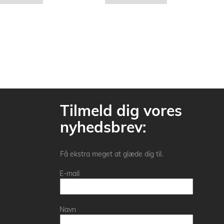
Tilmeld dig vores
nyhedsbrev:
Få ekstra meget at glæde dig til.
E-mail
Navn