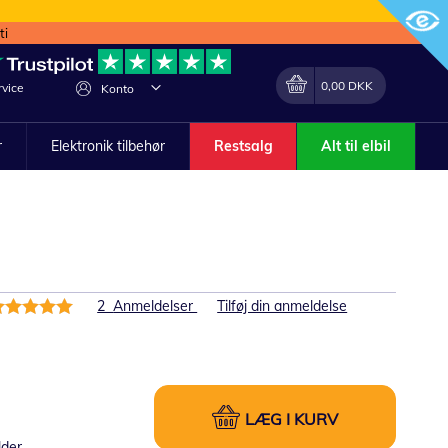
ti
Min indkøbskurv
Lave
0,00 DKK
vice
Konto
om
r
Elektronik tilbehør
Restsalg
Alt til elbil
edømmelse:
2
Anmeldelser
Tilføj din anmeldelse
00%
LÆG I KURV
lder