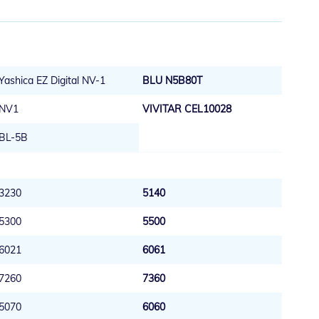
Yashica EZ Digital NV-1
BLU N5B80T
NV1
VIVITAR CEL10028
BL-5B
3230
5140
5300
5500
6021
6061
7260
7360
5070
6060