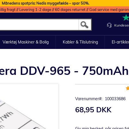
Månedens spotpris: Nedis myggefælde – spar 50%.
illig fragt // Levering 1-2 dage // 60 dages returret // God service med garan
Kundeser
Værktøj Maskiner & Bolig
Kabler & Tilslutning
El-artikle
amera DDV-965 - 750mAh
B
1
Varenummer
100033686
68,95 DKK
Giv mig besked, når prisen fa