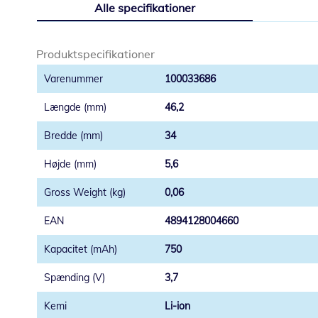
Alle specifikationer
starten
af
billedgalleriet
Produktspecifikationer
100033686
46,2
34
5,6
0,06
4894128004660
750
3,7
Li-ion