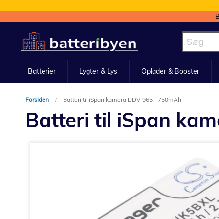
B
Skip
to
Content
Batterier
Lygter & Lys
Oplader & Booster
Forsiden
Batteri til iSpan kamera DDV-965 - 750mAh
Batteri til iSpan k
Gå
til
slutningen
af
billedgalleriet