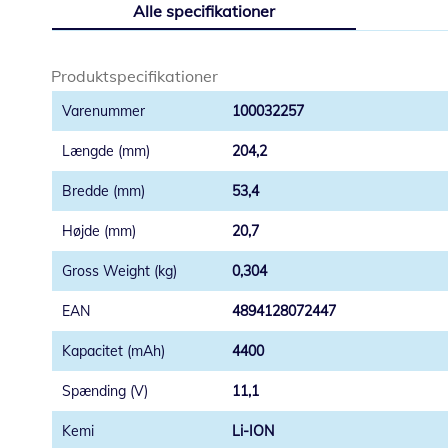
Alle specifikationer
starten
af
billedgalleriet
Produktspecifikationer
100032257
204,2
53,4
20,7
0,304
4894128072447
4400
11,1
Li-ION