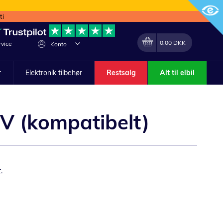
ti
Min indkøbskurv
Lave
0,00 DKK
vice
Konto
om
r
Elektronik tilbehør
Restsalg
Alt til elbil
1V (kompatibelt)
.