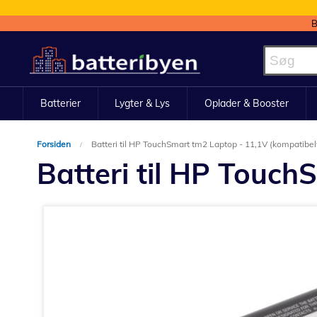
B
Skip
to
Content
Batterier
Lygter & Lys
Oplader & Booster
Forsiden
Batteri til HP TouchSmart tm2 Laptop - 11,1V (kompatibel
Batteri til HP Touch
Gå
til
slutningen
af
billedgalleriet