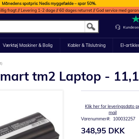
Månedens spotpris: Nedis myggefælde – spar 50%.
illig fragt // Levering 1-2 dage // 60 dages returret // God service med garan
Kundeser
Værktøj Maskiner & Bolig
Kabler & Tilslutning
El-artikle
t)
Smart tm2 Laptop - 11,
Klik her for leveringsdato pr
mail
Varenummer
100032257
348,95 DKK