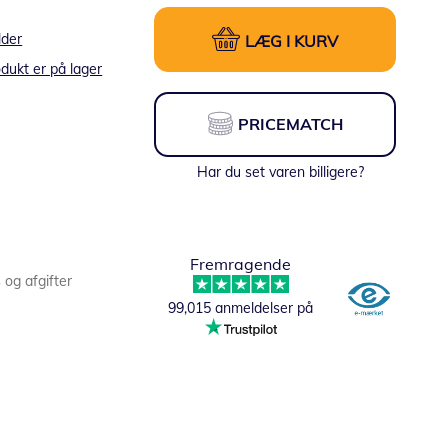
lder
LÆG I KURV
dukt er på lager
PRICEMATCH
Har du set varen billigere?
Fremragende
s og afgifter
99,015 anmeldelser på