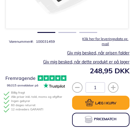
Gå
til
starten
af
billedgalleriet
Klik her for leveringsdato pr.
Varenummer
100031459
mail
Giv mig besked, når prisen falder
Giv mig besked, når dette produkt er på lager
248,95 DKK
Fremragende
99,015 anmeldelser på
Billig fragt
Alle priser inkl. told, moms og afgifter
Ingen gebyrer
LÆG I KURV
60 dages returret
12 måneders GARANTI
PRICEMATCH