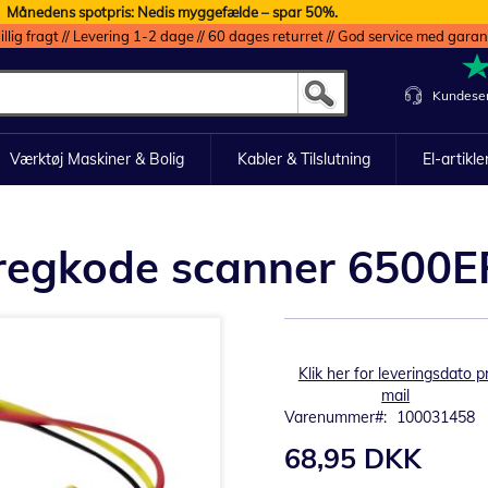
Månedens spotpris: Nedis myggefælde – spar 50%.
illig fragt // Levering 1-2 dage // 60 dages returret // God service med garan
Kundeser
Værktøj Maskiner & Bolig
Kabler & Tilslutning
El-artikle
Stregkode scanner 6500E
Klik her for leveringsdato pr
mail
Varenummer
100031458
68,95 DKK