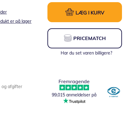
lder
LÆG I KURV
dukt er på lager
PRICEMATCH
Har du set varen billigere?
Fremragende
s og afgifter
99,015 anmeldelser på