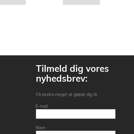
Tilmeld dig vores
nyhedsbrev:
Få ekstra meget at glæde dig til.
E-mail
Navn