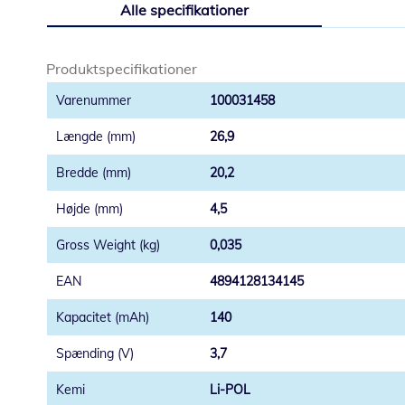
Alle specifikationer
starten
af
billedgalleriet
Produktspecifikationer
100031458
26,9
20,2
4,5
0,035
4894128134145
140
3,7
Li-POL