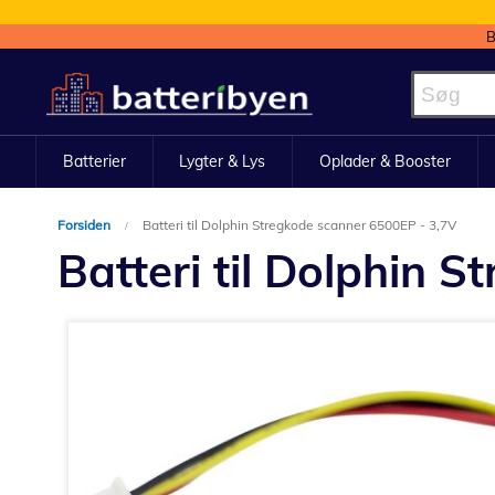
B
Skip
to
Content
Batterier
Lygter & Lys
Oplader & Booster
Forsiden
Batteri til Dolphin Stregkode scanner 6500EP - 3,7V
Batteri til Dolphin 
Gå
til
slutningen
af
billedgalleriet