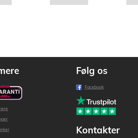
mere
Følg os
Facebook
mere
inger
Kontakter
ærker