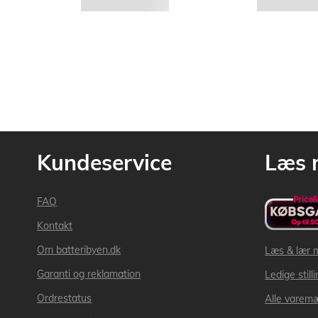
Kundeservice
Læs 
FAQ
Kontakt
Om batteribyen.dk
Læs & lær 
Garanti og reklamation
Ledige still
Ordrestatus
Alle varem