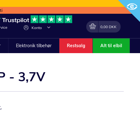
ti
Min indkøbskurv
Lave
0,00 DKK
vice
Konto
om
r
Elektronik tilbehør
Restsalg
Alt til elbil
P - 3,7V
.