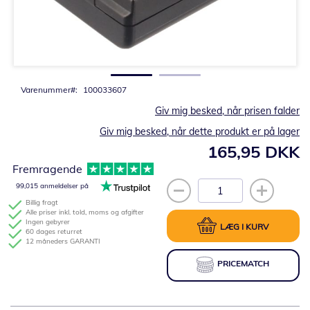
Gå
til
starten
af
billedgalleriet
Varenummer
100033607
Giv mig besked, når prisen falder
Giv mig besked, når dette produkt er på lager
165,95 DKK
Fremragende
99,015 anmeldelser på
Billig fragt
Alle priser inkl. told, moms og afgifter
Ingen gebyrer
LÆG I KURV
60 dages returret
12 måneders GARANTI
PRICEMATCH