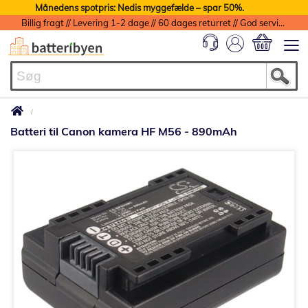
Månedens spotpris: Nedis myggefælde – spar 50%.
Billig fragt // Levering 1-2 dage // 60 dages returret // God service med garanti
Min indkøbs
Batteri til Canon kamera HF M56 - 890mAh
Gå
til
slutningen
af
billedgalleriet