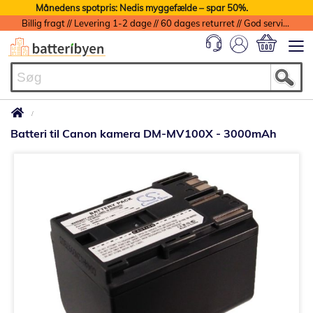
Månedens spotpris: Nedis myggefælde – spar 50%.
Billig fragt // Levering 1-2 dage // 60 dages returret // God service med garanti
Min indkøbs
Batteri til Canon kamera DM-MV100X - 3000mAh
Gå
til
slutningen
af
billedgalleriet