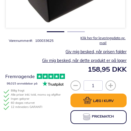
Gå
til
starten
af
billedgalleriet
Klik her for leveringsdato pr.
Varenummer
100033625
mail
Giv mig besked, når prisen falder
Giv mig besked, når dette produkt er på lager
158,95 DKK
Fremragende
99,015 anmeldelser på
Billig fragt
Alle priser inkl. told, moms og afgifter
Ingen gebyrer
LÆG I KURV
60 dages returret
12 måneders GARANTI
PRICEMATCH