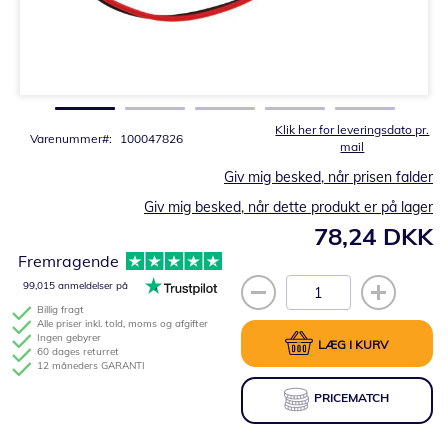
Gå
til
starten
af
billedgalleriet
Klik her for leveringsdato pr.
Varenummer
100047826
mail
Giv mig besked, når prisen falder
Giv mig besked, når dette produkt er på lager
78,24 DKK
Fremragende
99,015 anmeldelser på
Billig fragt
Alle priser inkl. told, moms og afgifter
Ingen gebyrer
LÆG I KURV
60 dages returret
12 måneders GARANTI
PRICEMATCH