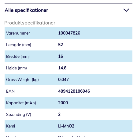
Alle specifikationer
Produktspecifikationer
100047826
52
16
14.6
0,047
4894128186946
2000
3
Li-MnO2