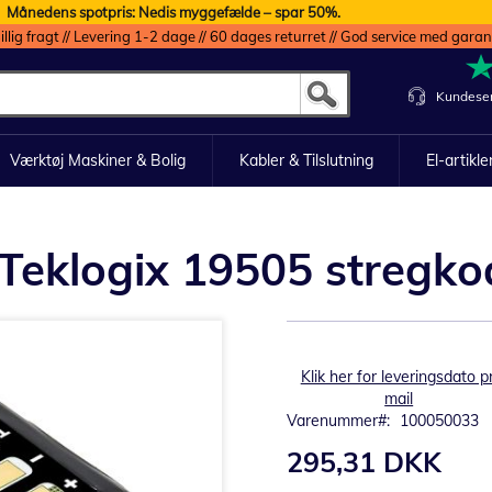
Månedens spotpris: Nedis myggefælde – spar 50%.
illig fragt // Levering 1-2 dage // 60 dages returret // God service med garan
Kundeser
Værktøj Maskiner & Bolig
Kabler & Tilslutning
El-artikle
on Teklogix 19505 streg
Klik her for leveringsdato pr
mail
Varenummer
100050033
295,31 DKK