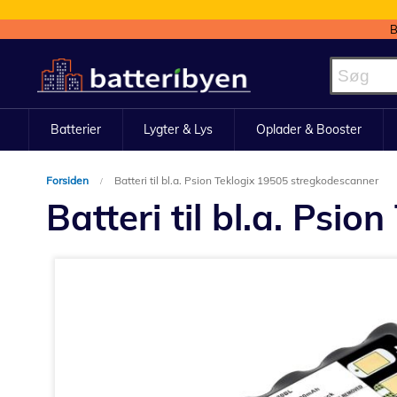
B
Skip
to
Content
Batterier
Lygter & Lys
Oplader & Booster
Forsiden
Batteri til bl.a. Psion Teklogix 19505 stregkodescanner
Batteri til bl.a. Psi
Gå
til
slutningen
af
billedgalleriet