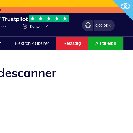
ti
Min indkøbskurv
Lave
0,00 DKK
vice
Konto
om
r
Elektronik tilbehør
Restsalg
Alt til elbil
kodescanner
.