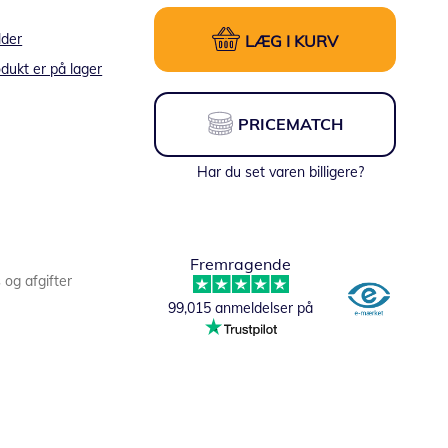
lder
LÆG I KURV
dukt er på lager
PRICEMATCH
Har du set varen billigere?
Fremragende
s og afgifter
99,015 anmeldelser på