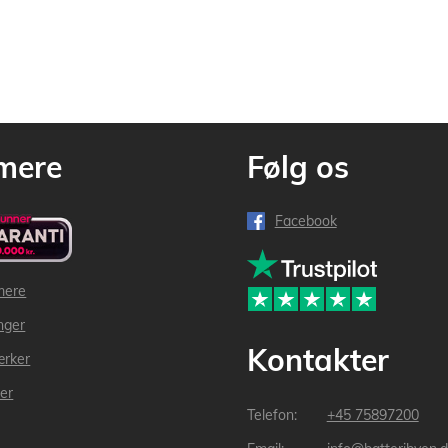
mere
Følg os
Facebook
mere
inger
Kontakter
ærker
der
+45 75897200