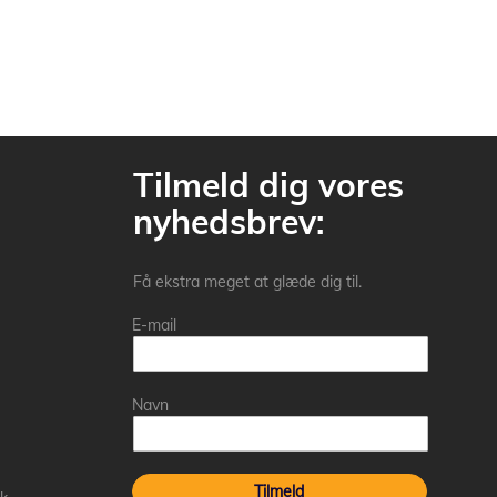
Tilmeld dig vores
nyhedsbrev:
Få ekstra meget at glæde dig til.
E-mail
Navn
Tilmeld