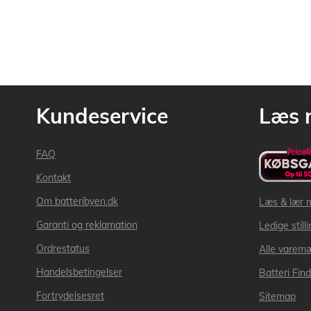
Kundeservice
Læs 
FAQ
Kontakt
Om batteribyen.dk
Læs & lær 
Garanti og reklamation
Ledige still
Ordrestatus
Alle varem
Handelsbetingelser
Batteri Fin
Fortrydelsesret
Sitemap