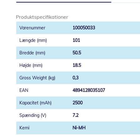
Produktspecifikationer
100050033
101
50.5
18.5
0,3
4894128035107
2500
7.2
Ni-MH