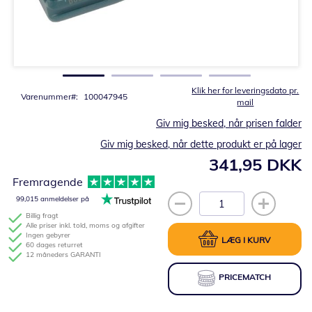
Gå
til
starten
af
billedgalleriet
Klik her for leveringsdato pr.
Varenummer
100047945
mail
Giv mig besked, når prisen falder
Giv mig besked, når dette produkt er på lager
341,95 DKK
Fremragende
99,015 anmeldelser på
Billig fragt
Alle priser inkl. told, moms og afgifter
Ingen gebyrer
LÆG I KURV
60 dages returret
12 måneders GARANTI
PRICEMATCH