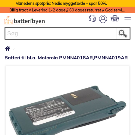
Månedens spotpris: Nedis myggefælde – spar 50%.
Billig fragt // Levering 1-2 dage // 60 dages returret // God service med garanti
Min indkøbs
Batteri til bl.a. Motorola PMNN4018AR,PMNN4019AR
Gå
til
slutningen
af
billedgalleriet