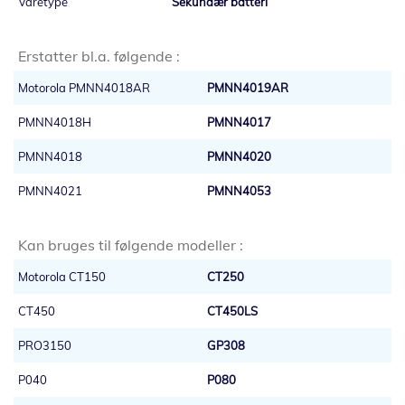
Sekundær batteri
Erstatter bl.a. følgende :
Motorola PMNN4018AR
PMNN4019AR
PMNN4018H
PMNN4017
PMNN4018
PMNN4020
PMNN4021
PMNN4053
Kan bruges til følgende modeller :
Motorola CT150
CT250
CT450
CT450LS
PRO3150
GP308
P040
P080