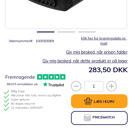
Gå
til
starten
af
billedgalleriet
Klik her for leveringsdato pr.
Varenummer
100050069
mail
Giv mig besked, når prisen falder
Giv mig besked, når dette produkt er på lager
283,50 DKK
Fremragende
99,015 anmeldelser på
Billig fragt
Alle priser inkl. told, moms og afgifter
Ingen gebyrer
LÆG I KURV
60 dages returret
12 måneders GARANTI
PRICEMATCH