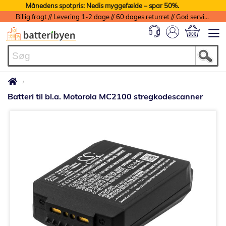
Månedens spotpris: Nedis myggefælde – spar 50%.
Billig fragt // Levering 1-2 dage // 60 dages returret // God service med garanti
Min indkøbs
Batteri til bl.a. Motorola MC2100 stregkodescanner
Gå
til
slutningen
af
billedgalleriet