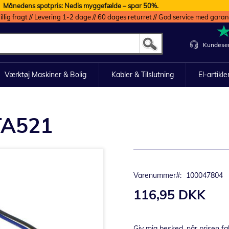
Månedens spotpris: Nedis myggefælde – spar 50%.
illig fragt // Levering 1-2 dage // 60 dages returret // God service med garan
Kundeser
Værktøj Maskiner & Bolig
Kabler & Tilslutning
El-artikle
 TA521
Varenummer
100047804
116,95 DKK
Giv mig besked, når prisen fa