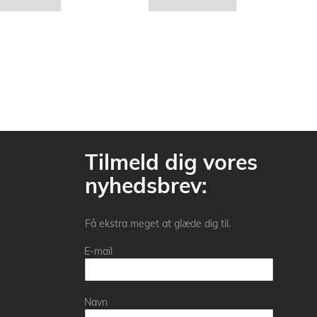
Tilmeld dig vores
nyhedsbrev:
Få ekstra meget at glæde dig til.
E-mail
Navn