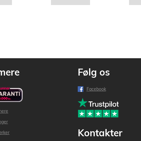
mere
Følg os
Facebook
mere
inger
Kontakter
ærker