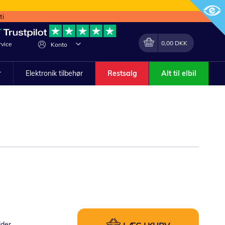
ti
Min indkøbskurv
Lave
0,00 DKK
vice
Konto
om
r
Elektronik tilbehør
Restsalg
Alt til elbil
lder