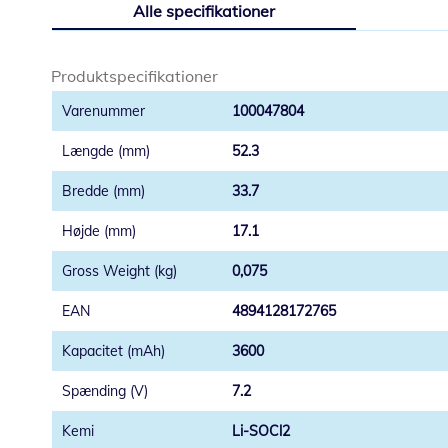
Alle specifikationer
starten
af
billedgalleriet
Produktspecifikationer
100047804
52.3
33.7
17.1
0,075
4894128172765
3600
7.2
Li-SOCl2