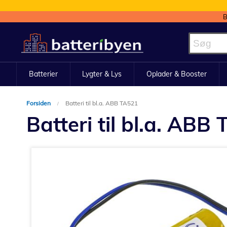
B
Skip
to
Content
Batterier
Lygter & Lys
Oplader & Booster
Forsiden
Batteri til bl.a. ABB TA521
Batteri til bl.a. ABB
Gå
til
slutningen
af
billedgalleriet