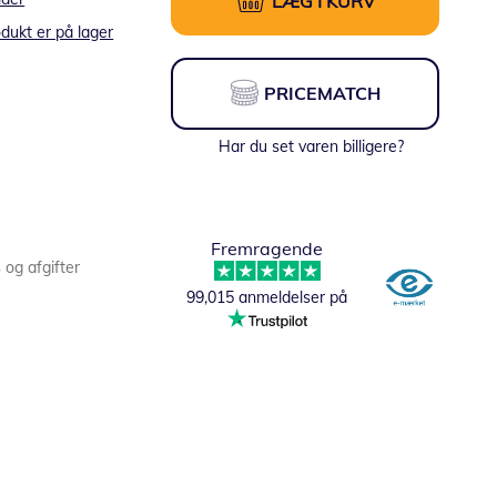
LÆG I KURV
dukt er på lager
PRICEMATCH
Har du set varen billigere?
Fremragende
s og afgifter
99,015 anmeldelser på