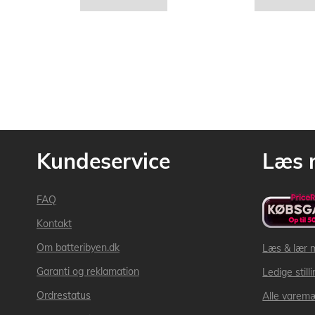
Kundeservice
Læs 
FAQ
Kontakt
Om batteribyen.dk
Læs & lær 
Garanti og reklamation
Ledige still
Ordrestatus
Alle varem