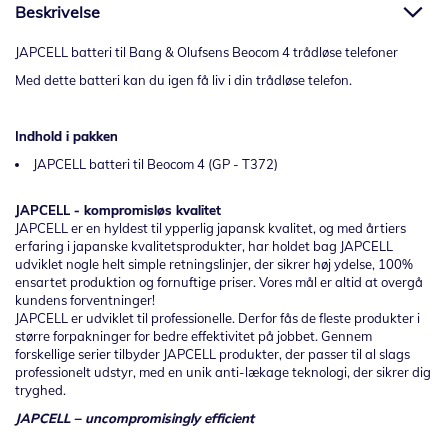
Beskrivelse
JAPCELL batteri til Bang & Olufsens Beocom 4 trådløse telefoner
Med dette batteri kan du igen få liv i din trådløse telefon.
Indhold i pakken
JAPCELL batteri til Beocom 4 (GP - T372)
JAPCELL - kompromisløs kvalitet
JAPCELL er en hyldest til ypperlig japansk kvalitet, og med årtiers
erfaring i japanske kvalitetsprodukter, har holdet bag JAPCELL
udviklet nogle helt simple retningslinjer, der sikrer høj ydelse, 100%
ensartet produktion og fornuftige priser. Vores mål er altid at overgå
kundens forventninger!
JAPCELL er udviklet til professionelle. Derfor fås de fleste produkter i
større forpakninger for bedre effektivitet på jobbet. Gennem
forskellige serier tilbyder JAPCELL produkter, der passer til al slags
professionelt udstyr, med en unik anti-lækage teknologi, der sikrer dig
tryghed.
JAPCELL – uncompromisingly efficient