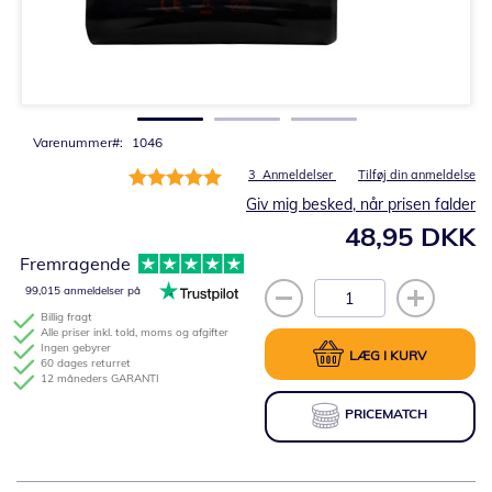
Gå
til
starten
af
billedgalleriet
Varenummer
1046
Bedømmelse:
3
Anmeldelser
Tilføj din anmeldelse
100%
Giv mig besked, når prisen falder
48,95 DKK
Fremragende
99,015 anmeldelser på
Billig fragt
Alle priser inkl. told, moms og afgifter
Ingen gebyrer
LÆG I KURV
60 dages returret
12 måneders GARANTI
PRICEMATCH