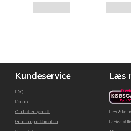
Kundeservice
Læs 
FAQ
Kontakt
Om batteribyen.dk
Læs & lær 
Garanti og reklamation
Ledige still