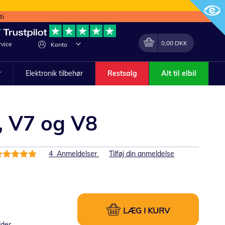
ti
Min indkøbskurv
Lave
0,00 DKK
vice
Konto
om
r
Elektronik tilbehør
Restsalg
Alt til elbil
, V7 og V8
edømmelse:
4
Anmeldelser
Tilføj din anmeldelse
00%
LÆG I KURV
lder