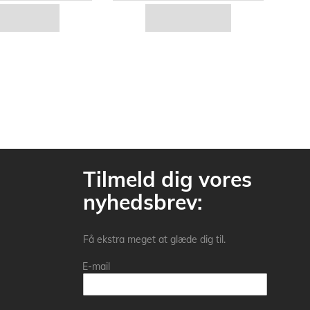
Tilmeld dig vores
nyhedsbrev:
Få ekstra meget at glæde dig til.
E-mail