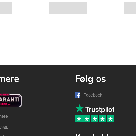
mere
Følg os
Facebook
mere
inger