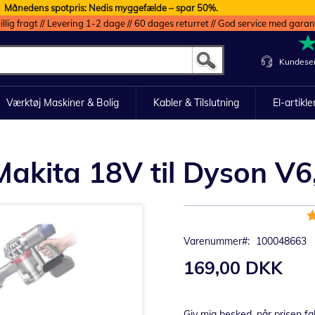
Månedens spotpris: Nedis myggefælde – spar 50%.
illig fragt // Levering 1-2 dage // 60 dages returret // God service med garan
Kundeser
Værktøj Maskiner & Bolig
Kabler & Tilslutning
El-artikle
Makita 18V til Dyson V6
B
1
Varenummer
100048663
169,00 DKK
Giv mig besked, når prisen fa