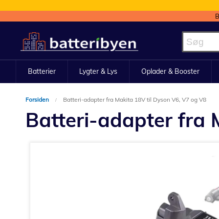
B
Skip
to
Content
Batterier
Lygter & Lys
Oplader & Booster
Forsiden
Batteri-adapter fra Makita 18V til Dyson V6, V7 og V8
Batteri-adapter fra 
Gå
til
slutningen
af
billedgalleriet