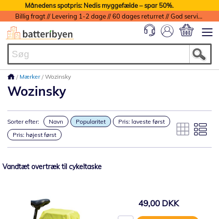
Månedens spotpris: Nedis myggefælde – spar 50%.
Billig fragt // Levering 1-2 dage // 60 dages returret // God service med garanti
Min indkøbs
Mærker
Wozinsky
Wozinsky
Sorter efter:
Navn
Popularitet
Pris: laveste først
Pris: højest først
Vandtæt overtræk til cykeltaske
49,00 DKK