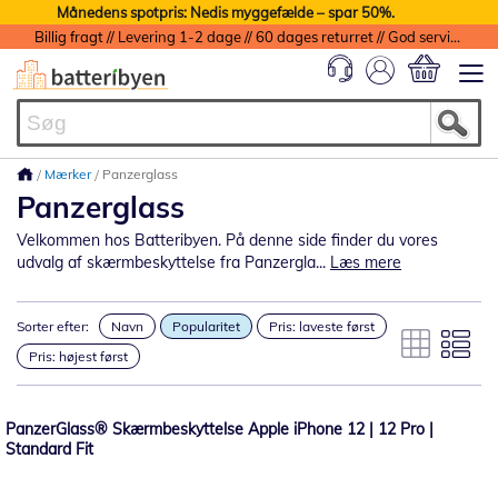
Månedens spotpris: Nedis myggefælde – spar 50%.
Billig fragt // Levering 1-2 dage // 60 dages returret // God service med garanti
Min indkøbs
Mærker
Panzerglass
Panzerglass
Velkommen hos Batteribyen. På denne side finder du vores
udvalg af skærmbeskyttelse fra Panzergla...
Læs mere
Sorter efter:
Navn
Popularitet
Pris: laveste først
Pris: højest først
PanzerGlass® Skærmbeskyttelse Apple iPhone 12 | 12 Pro |
Standard Fit