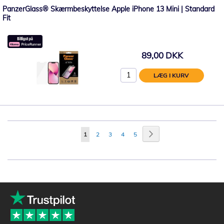
PanzerGlass® Skærmbeskyttelse Apple iPhone 13 Mini | Standard
Fit
89,00 DKK
LÆG I KURV
Side
Side
Videre
Du
Side
Side
Side
Side
1
2
3
4
5
læser
i
øjeblikket
side