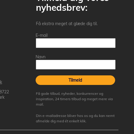
nyhedsbrev:
Få ekstra meget at glæde dig til.
E-mail
Navn
Tilmeld
k
 8722
Få gode tilbud, nyheder, konkurrencer og
rk
inspiration, 24 timers tilbud og meget mere via
mail.
Din e-mailadresse bliver hos os og du kan nemt
afmelde dig med ét enkelt klik.