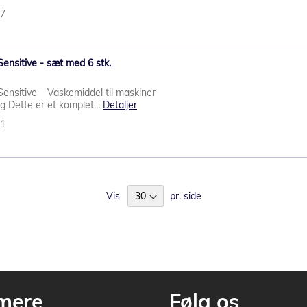
07
Sensitive - sæt med 6 stk.
Sensitive – Vaskemiddel til maskiner
 Dette er et komplet...
Detaljer
61
Vis
pr. side
mere
Følg os