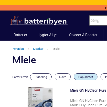
B
Skip
to
Content
Batterier
Lygter & Lys
Oplader & Booster
Forsiden
Mærker
Miele
Miele
Sorter efter:
Placering
Navn
Popularitet
P
Miele GN HyClean Pure 
Miele GN HyClean Pure s
Model: HyClean Pure GN 