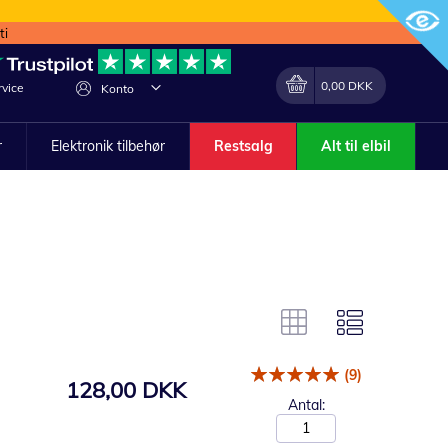
ti
Min indkøbskurv
Lave
0,00 DKK
vice
Konto
om
r
Elektronik tilbehør
Restsalg
Alt til elbil
(9)
128,00 DKK
Antal: