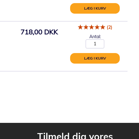
LÆG I KURV
(2)
718,00 DKK
Antal:
LÆG I KURV
Tilmeld dig vores