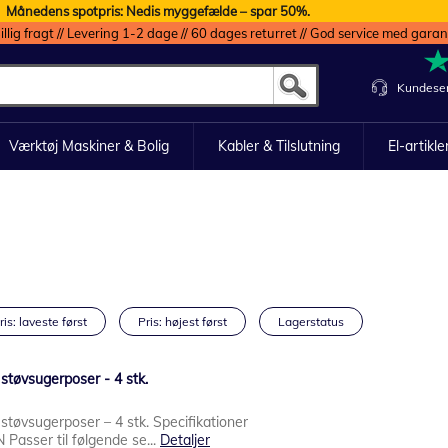
Månedens spotpris: Nedis myggefælde – spar 50%.
illig fragt // Levering 1-2 dage // 60 dages returret // God service med garan
Kundeser
Værktøj Maskiner & Bolig
Kabler & Tilslutning
El-artikle
ris: laveste først
Pris: højest først
Lagerstatus
støvsugerposer - 4 stk.
tøvsugerposer – 4 stk. Specifikationer
Passer til følgende se...
Detaljer