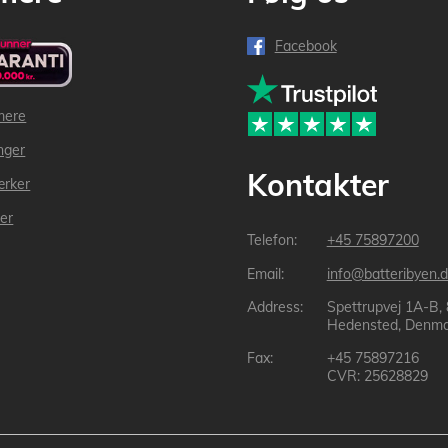
Facebook
mere
inger
Kontakter
ærker
der
+45 75897200
info@batteribyen.d
Spettrupvej 1A-B,
Hedensted, Denma
+45 75897216
CVR: 25628829