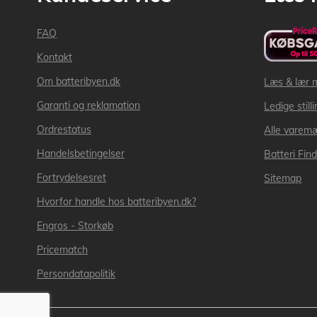
FAQ
Kontakt
Om batteribyen.dk
Læs & lær 
Garanti og reklamation
Ledige still
Ordrestatus
Alle varem
Handelsbetingelser
Batteri Fin
Fortrydelsesret
Sitemap
Hvorfor handle hos batteribyen.dk?
Engros - Storkøb
Pricematch
Persondatapolitik