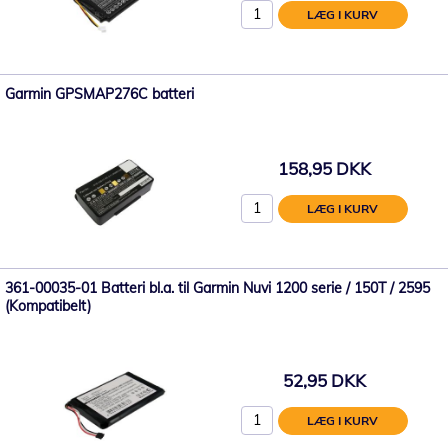
LÆG I KURV
Garmin GPSMAP276C batteri
158,95 DKK
LÆG I KURV
361-00035-01 Batteri bl.a. til Garmin Nuvi 1200 serie / 150T / 2595
(Kompatibelt)
52,95 DKK
LÆG I KURV