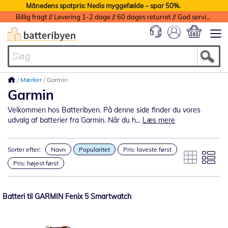
Månedens spotpris: Nedis myggefælde – spar 50%.
Billig fragt // Levering 1-2 dage // 60 dages returret // God service med garanti
Min indkøbs
Mærker
Garmin
Garmin
Velkommen hos Batteribyen. På denne side finder du vores
udvalg af batterier fra Garmin. Når du h...
Læs mere
Sorter efter:
Navn
Popularitet
Pris: laveste først
Pris: højest først
Batteri til GARMIN Fenix 5 Smartwatch